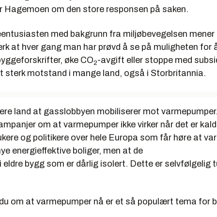
ier Hagemoen om den store responsen på saken.
ntusiasten med bakgrunn fra miljøbevegelsen mener
erk at hver gang man har prøvd å se på muligheten for
byggeforskrifter, øke CO
-avgift eller stoppe med subsid
2
det sterk motstand i mange land, også i Storbritannia.
 flere land at gasslobbyen mobiliserer mot varmepumper
ampanjer om at varmepumper ikke virker når det er kald
kere og politikere over hele Europa som får høre at 
nye energieffektive boliger, men at de
i eldre bygg som er dårlig isolert. Dette er selvfølgelig tu
 du om at varmepumper nå er et så populært tema for br