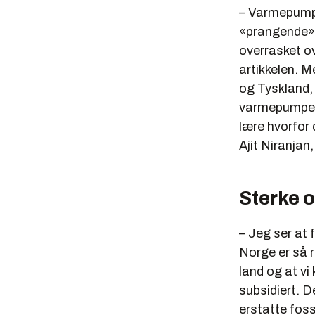
– Varmepumpe
«prangende» 
overrasket o
artikkelen. M
og Tyskland, h
varmepumpene
lære hvorfor 
Ajit Niranjan,
Sterke 
– Jeg ser at 
Norge er så r
land og at vi
subsidiert. D
erstatte foss