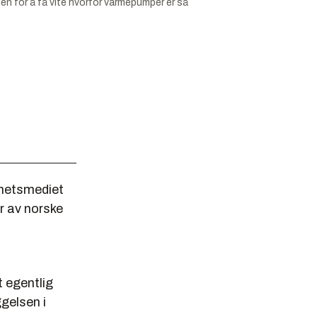
en for å få vite hvorfor varmepumper er så
yhetsmediet
r av norske
 egentlig
gelsen i