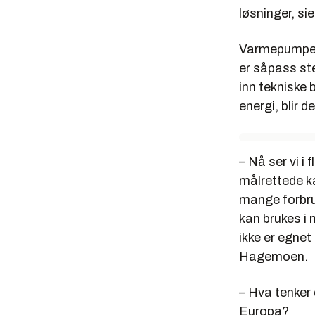
løsninger
, s
Varmepumpee
er såpass st
inn tekniske 
energi, blir 
– Nå ser vi i
målrettede k
mange forbru
kan brukes i 
ikke er egnet 
Hagemoen.
– Hva tenker
Europa?