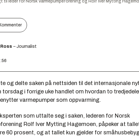
ngt til leder for Norsk Varmepumpeforening og Rolf Iver Mytting Hagemo
Kommenter
 Ross
– Journalist
5:56
e og delte saken på nettsiden til det internasjonale n
torsdag i forrige uke handlet om hvordan to tredjedele
benytter varmepumper som oppvarming.
ksperten som uttalte seg i saken, lederen for Norsk
rening Rolf Iver Mytting Hagemoen, påpeker at tallet
e 60 prosent, og at tallet kun gjelder for småhusbebyg