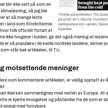
r blir ikke sett på som en
klimaløsning, så jeg ble
Tittelen på artikkelen i The Guar
ver at så mange leste
gå rundt i en t-skjorte: Hvordan
en i land som Storbritannia
varmepumper inn i varmen. Skjer
Guardian
vor folk ofte blir fortalt at
 ikke fungerer i kulden, gir det også mening at lesern
de er så populære i de kalde nordiske landene, skriver j
 som står bak artikkelen, til TU.
og motsettende meninger
flere som kommenterer artikkelen, er veldig opptatt av å 
ikt
 kan ikke kan sammenlignes med resten av Europa. At al
ette er kjente innsigelser og påstander fra de som er ske
il energi med fornybare