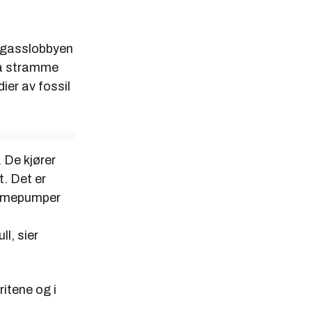
gasslobbyen
å stramme
ier av fossil
. De k
jører
t.
Det er
varmepumper
ll, sier
itene og i