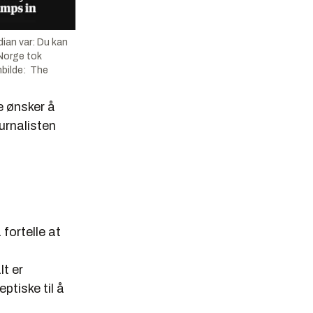
dian var: Du kan
 Norge tok
mbilde: The
e ønsker å
ournalisten
fortelle at
t er
ptiske til å