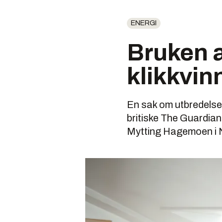
ENERGI
Bruken 
klikkvinn
En sak om utbredelse
britiske The Guardian
Mytting Hagemoen i 