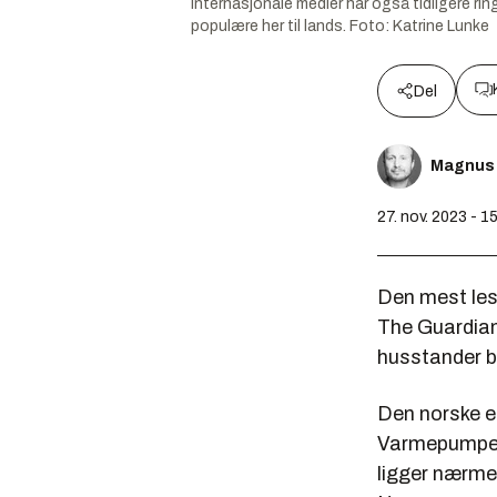
Internasjonale medier har også tidligere ri
populære her til lands.
Foto:
Katrine Lunke
Del
Magnus
27. nov. 2023 - 1
Den mest lest
The Guardian 
husstander 
Den norske e
Varmepumpefo
ligger nærmer