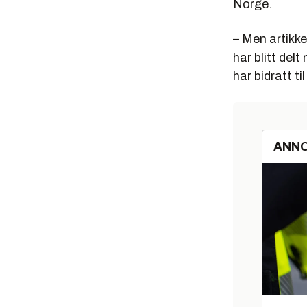
Norge.
– Men artikke
har blitt del
har bidratt t
ANN