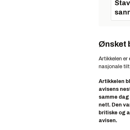
Stav
sann
Ønsket 
Artikkelen er
nasjonale til
Artikkelen b
avisens nest
samme dag s
nett. Den va
britiske og 
avisen.