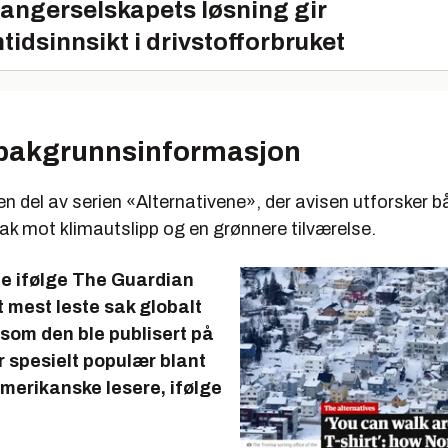
angerselskapets løsning gir
tidsinnsikt i drivstofforbruket
bakgrunnsinformasjon
 en del av serien «Alternativene», der avisen utforsker 
tak mot klimautslipp og en grønnere tilværelse.
le ifølge The Guardian
 mest leste sak globalt
om den ble publisert på
r spesielt populær blant
amerikanske lesere, ifølge