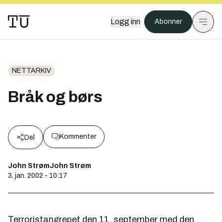
Logg inn
Abonner
NETTARKIV
Bråk og børs
Kommenter
Del
John StrømJohn Strøm
3. jan. 2002 - 10:17
Terroristangrepet den 11. september med den