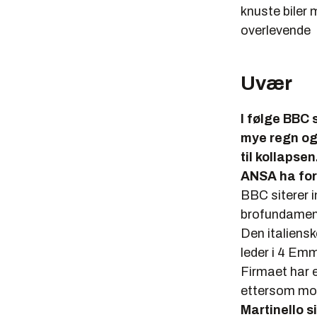
knuste biler 
overlevende
Uvær
I følge BBC 
mye regn og
til kollapse
ANSA ha forta
BBC siterer i
brofundament
Den italiens
leder i 4 Emm
Firmaet har 
ettersom moto
Martinello sie