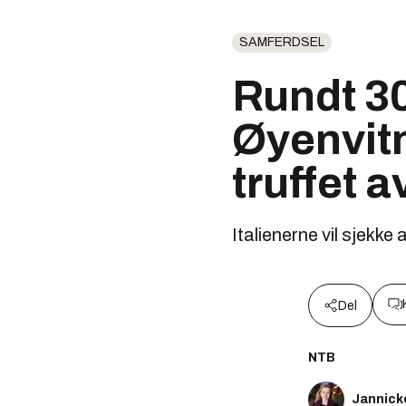
SAMFERDSEL
Rundt 30
Øyenvitn
truffet a
Italienerne vil sjekke a
Del
NTB
Jannick