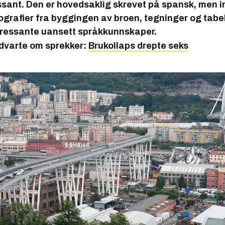
ssant. Den er hovedsaklig skrevet på spansk, men 
ografier fra byggingen av broen, tegninger og tabel
teressante uansett språkkunnskaper.
advarte om sprekker:
Brukollaps drepte seks