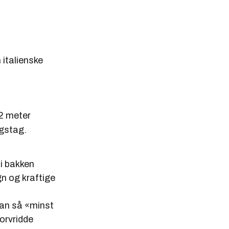
italienske
2 meter
ngstag.
 i bakken
n og kraftige
han så «minst
orvridde