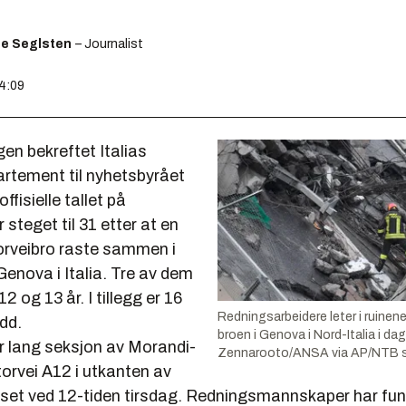
ge Seglsten
– Journalist
14:09
n bekreftet Italias
artement til nyhetsbyrået
ffisielle tallet på
teget til 31 etter at en
torveibro raste sammen i
enova i Italia. Tre av dem
12 og 13 år. I tillegg er 16
Redningsarbeidere leter i ruinen
dd.
broen i Genova i Nord-Italia i d
 lang seksjon av Morandi-
Zennarooto/ANSA via AP/NTB 
orvei A12 i utkanten av
set ved 12-tiden tirsdag. Redningsmannskaper har funn