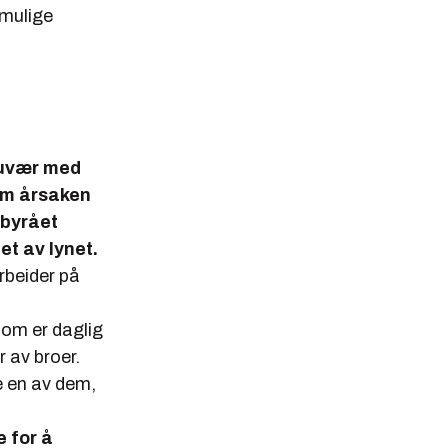
 mulige
t uvær med
om årsaken
sbyrået
et av lynet.
rbeider på
som er daglig
 av broer.
e en av dem,
e for å