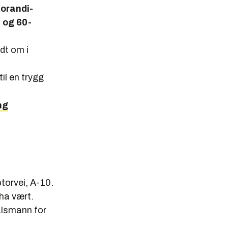
Morandi-
 og 60-
dt om i
il en trygg
ng
torvei, A-10.
 ha vært.
alsmann for