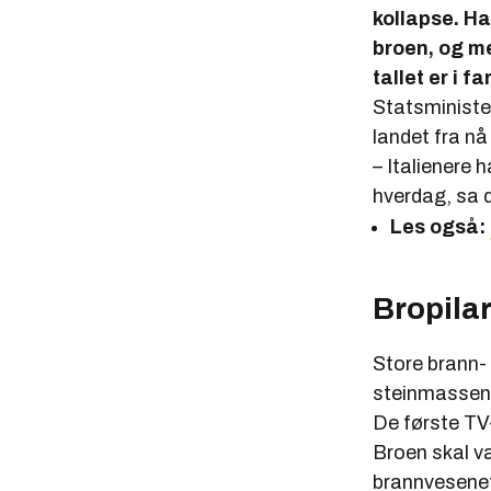
kollapse. Ha
broen, og me
tallet er i f
Statsminister
landet fra nå
– Italienere 
hverdag, sa d
Les også:
Bropilar
Store brann-
steinmassene
De første TV-
Broen skal v
brannvesenet