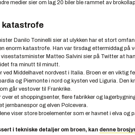
ndre medier sier om lag 20 biler ble rammet av brokolla
 katastrofe
ster Danilo Toninelli sier at ulykken har et stort omfa
en enorm katastrofe. Han var tirsdag ettermiddag på ve
 visestatsminister Matteo Salvini sier på Twitter at han
det fra minutt til minutt.
 ved Middelhavet nordvest i Italia. Broen er en viktig f
rdia og Piemonte i nord og kysten ved Liguria. Den kny
m går vestover til Frankrike.
over et shoppingsenter, flere fabrikker og lagerbygnin
 et jernbanespor og elven Polcevera.
dene viser store broelementer som er havnet i elva og p
ssert i tekniske detaljer om broen, kan
denne brosjy