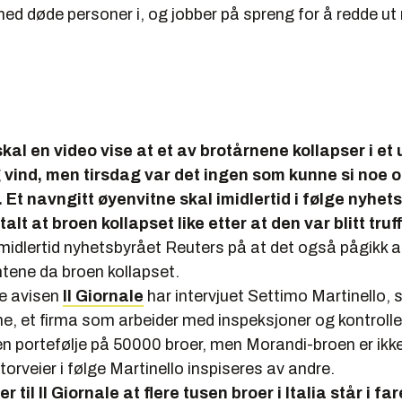
med døde personer i, og jobber på spreng for å redde ut
skal en video vise at et av brotårnene kollapser i e
 vind, men tirsdag var det ingen som kunne si noe 
n. Et navngitt øyenvitne skal imidlertid i følge nyhet
lt at broen kollapset like etter at den var blitt truff
midlertid nyhetsbyrået Reuters på at det også pågikk a
ene da broen kollapset.
ke avisen
Il Giornale
har intervjuet Settimo Martinello, 
e, et firma som arbeider med inspeksjoner og kontroller
en portefølje på 50000 broer, men Morandi-broen er ikk
rveier i følge Martinello inspiseres av andre.
r til Il Giornale at flere tusen broer i Italia står i far