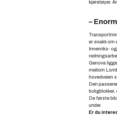
kjøretøyer. A
– Enorm
Transportmini
er snakk om 
Innenriks- og
redningsarbei
Genova ligger
mellom Lomba
hovedveien so
Den passerer 
boligblokker,
De første bil
under.
Er du intere