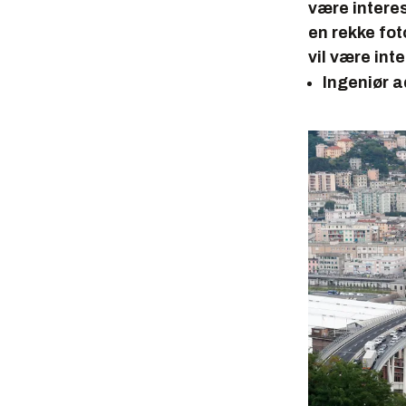
være intere
en rekke fot
vil være in
Ingeniør 