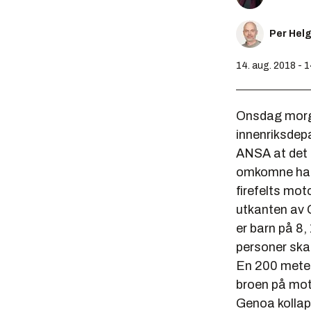
Per Hel
14. aug. 2018 - 
Onsdag morge
innenriksdep
ANSA at det o
omkomne har s
firefelts mo
utkanten av G
er barn på 8, 
personer ska
En 200 meter
broen på mot
Genoa kollap