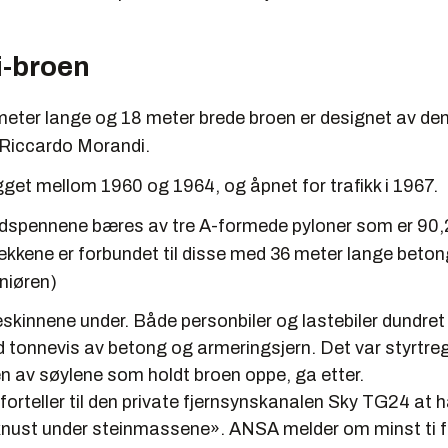
-broen
eter lange og 18 meter brede broen er designet av den 
 Riccardo Morandi.
get mellom 1960 og 1964, og åpnet for trafikk i 1967.
dspennene bæres av tre A-formede pyloner som er 90,
ekkene er forbundet til disse med 36 meter lange beto
eniøren)
skinnene under. Både personbiler og lastebiler dundret
onnevis av betong og armeringsjern. Det var styrtreg
n av søylene som holdt broen oppe, ga etter.
forteller til den private fjernsynskanalen Sky TG24 at 
r knust under steinmassene». ANSA melder om minst ti f