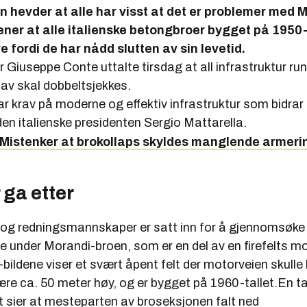
n hevder at alle har visst at det er problemer med 
ner at alle italienske betongbroer bygget på 1950-
are fordi de har nådd slutten av sin levetid.
 Giuseppe Conte uttalte tirsdag at all infrastruktur run
 av skal dobbeltsjekkes.
har krav på moderne og effektiv infrastruktur som bidrar t
en italienske presidenten Sergio Mattarella.
Mistenker at brokollaps skyldes manglende armeri
 ga etter
 og redningsmannskaper er satt inn for å gjennomsøke
 under Morandi-broen, som er en del av en firefelts mo
bildene viser et svært åpent felt der motorveien skulle
ære ca. 50 meter høy, og er bygget på 1960-tallet.En t
 sier at mesteparten av broseksjonen falt ned