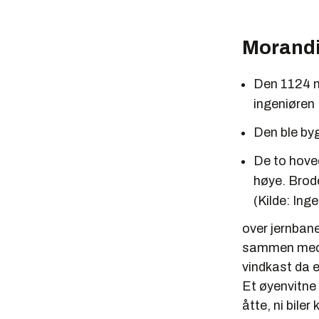
Morandi
Den 1124 m
ingeniøren
Den ble byg
De to hove
høye. Brod
(Kilde: Ing
over jernbane
sammen med t
vindkast da e
Et øyenvitne 
åtte, ni bile