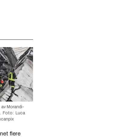
e av Morandi-
ag. Foto: Luca
scanpix
et flere