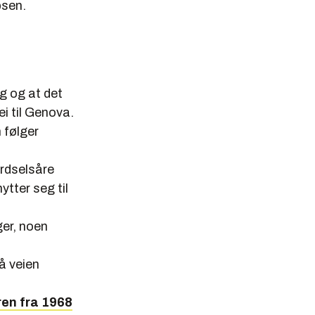
psen.
ng og at det
i til Genova.
 følger
erdselsåre
tter seg til
ger, noen
å veien
ren fra 1968