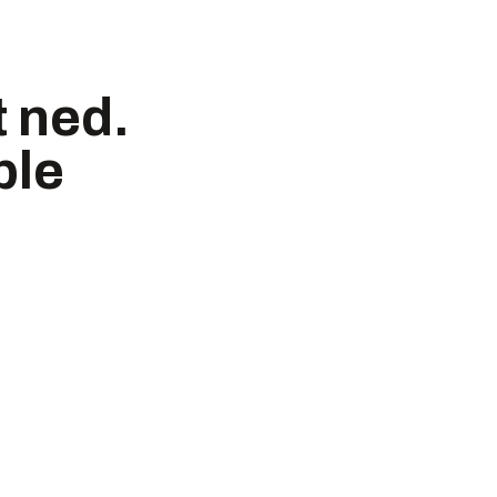
t ned.
ble