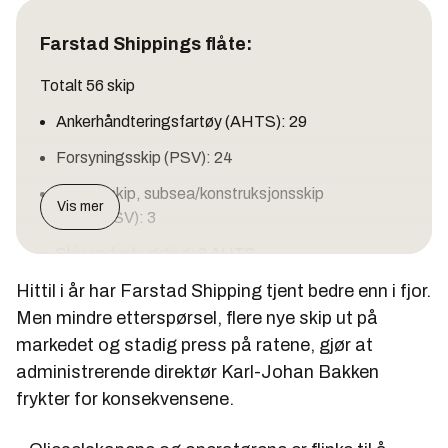
Farstad Shippings flåte:
Totalt 56 skip
Ankerhåndteringsfartøy (AHTS): 29
Forsyningsskip (PSV): 24
Spesialskip, subsea/konstruksjonsskip
Vis mer
(MPV/CSV): 3
Skip under bygging: 2 AHTS
Hittil i år har Farstad Shipping tjent bedre enn i fjor.
Hovedkontor: Ålesund. Driftskontorer også i
Aberdeen, Melbourne, Singapore og Macaé.
Men mindre etterspørsel, flere nye skip ut på
markedet og stadig press på ratene, gjør at
Antall seilende: ca 1.550
administrerende direktør Karl-Johan Bakken
Skipene er for tiden fordelt på:
frykter for konsekvensene.
Nordsjøen: 17