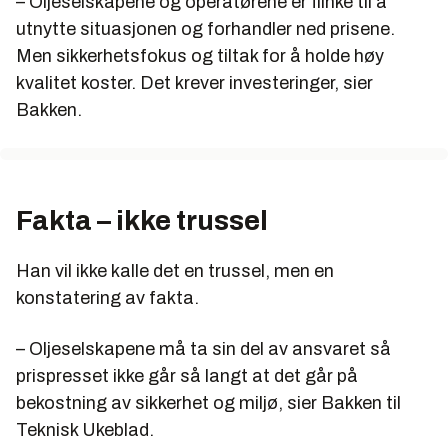
– Oljeselskapene og operatørene er flinke til å
Brasil: 13
utnytte situasjonen og forhandler ned prisene.
Australia/Østen: 25
Men sikkerhetsfokus og tiltak for å holde høy
kvalitet koster. Det krever investeringer, sier
Vest- Afrika: 1
Bakken.
Fakta – ikke trussel
Han vil ikke kalle det en trussel, men en
konstatering av fakta.
– Oljeselskapene må ta sin del av ansvaret så
prispresset ikke går så langt at det går på
bekostning av sikkerhet og miljø, sier Bakken til
Teknisk Ukeblad.