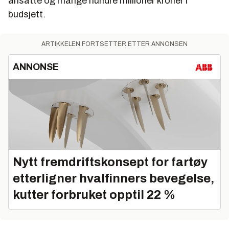
ansatte og mange hundre millioner kroner i
budsjett.
ARTIKKELEN FORTSETTER ETTER ANNONSEN
ANNONSE
Nytt fremdriftskonsept for fartøy
etterligner hvalfinners bevegelse,
kutter forbruket opptil 22 %