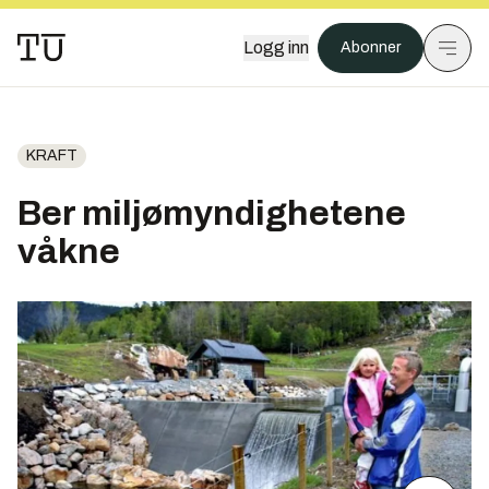
Logg inn
Abonner
KRAFT
Ber miljømyndighetene
våkne