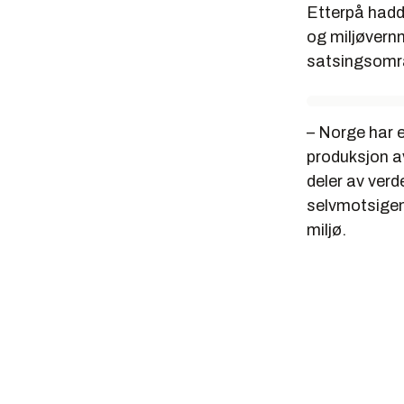
Etterpå hadde
og miljøvernm
satsingsområ
– Norge har e
produksjon a
deler av verd
selvmotsigen
miljø.