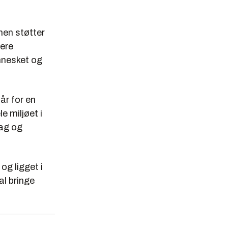
nen støtter
sere
nnesket og
år for en
e miljøet i
fag og
og ligget i
al bringe