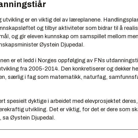
anningstiår
 utvikling er en viktig del av læreplanene. Handlingspla
nskapsløftet og tilbyr aktiviteter som bidrar til å reali
mål, og gir eleven kunnskap om samspillet mellom me
nnskapsminister Øystein Djupedal.
nen er et ledd i Norges oppfølging av FNs utdanningsti
tvikling fra 2005-2014. Den konkretiserer og dekker hel
en, særlig i fag som matematikk, naturfag, samfunns
rt spesielt dyktige i arbeidet med elevprosjektet deres, 
rekraftig utvikling. Det er viktig, for det er dere som sk
, sa Øystein Djupedal.