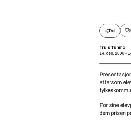
Del
Truls Tunmo
14. des. 2006 - 
Presentasjon
ettersom elev
fylkeskommun
For sine elev
dem prisen p