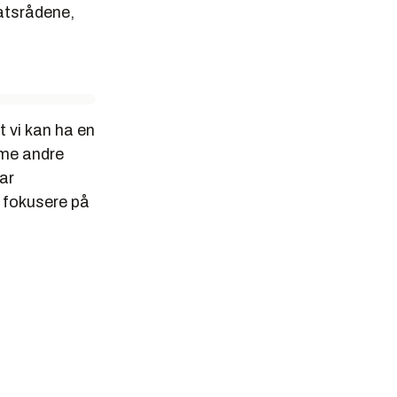
tatsrådene,
t vi kan ha en
mme andre
ar
 fokusere på