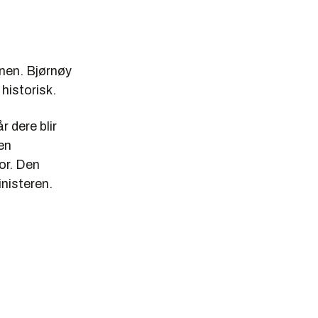
nen. Bjørnøy
historisk.
r dere blir
 en
bor. Den
inisteren.