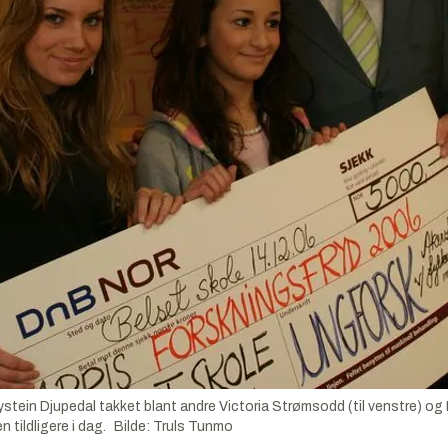
 Djupedal takket blant andre Victoria Strømsodd (til venstre) og Haw
tildligere i dag.
Bilde
:
Truls Tunmo