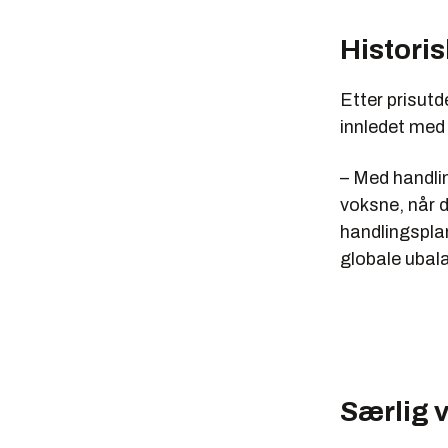
Historis
Etter prisut
innledet med 
– Med handlin
voksne, når d
handlingsplan
globale ubala
Særlig v