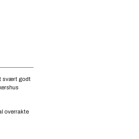
t svært godt
Akershus
al overrakte