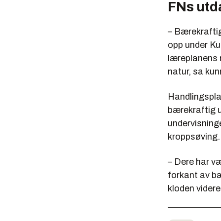
FNs utd
– Bærekraftig
opp under Kun
læreplanens 
natur, sa ku
Handlingspla
bærekraftig u
undervisning
kroppsøving.
– Dere har væ
forkant av bæ
kloden videre