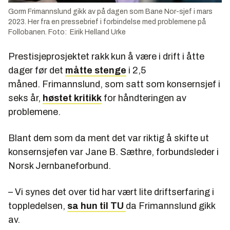
Gorm Frimannslund gikk av på dagen som Bane Nor-sjef i mars
2023. Her fra en pressebrief i forbindelse med problemene på
Follobanen. Foto: Eirik Helland Urke
Prestisjeprosjektet rakk kun å være i drift i åtte
dager før det
måtte stenge
i 2,5
måned. Frimannslund, som satt som konsernsjef i
seks år,
høstet kritikk
for håndteringen av
problemene.
Blant dem som da ment det var riktig å skifte ut
konsernsjefen var Jane B. Sæthre, forbundsleder i
Norsk Jernbaneforbund.
– Vi synes det over tid har vært lite driftserfaring i
toppledelsen,
sa hun til TU
da Frimannslund gikk
av.