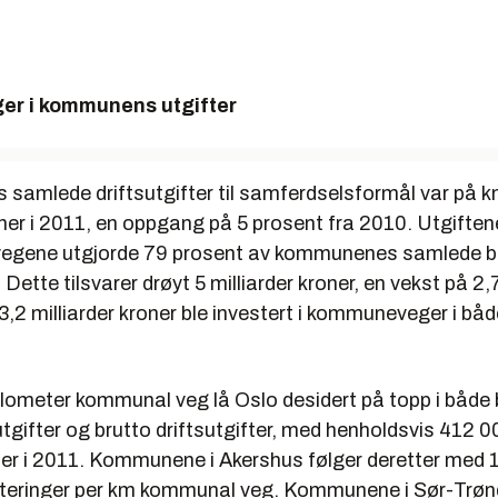
er i kommunens utgifter
amlede driftsutgifter til samferdselsformål var på k
oner i 2011, en oppgang på 5 prosent fra 2010. Utgiftene
egene utgjorde 79 prosent av kommunenes samlede b
. Dette tilsvarer drøyt 5 milliarder kroner, en vekst på 2
,2 milliarder kroner ble investert i kommuneveger i bå
ilometer kommunal veg lå Oslo desidert på topp i både 
tgifter og brutto driftsutgifter, med henholdsvis 412 0
er i 2011. Kommunene i Akershus følger deretter med 
esteringer per km kommunal veg. Kommunene i Sør-Trø