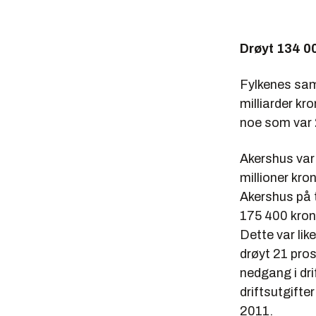
Drøyt 134 00
Fylkenes saml
milliarder kr
noe som var 2
Akershus var 
millioner kro
Akershus på 
175 400 kron
Dette var lik
drøyt 21 pros
nedgang i drif
driftsutgifte
2011.