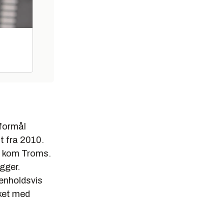
sformål
t fra 2010.
er kom Troms.
gger.
enholdsvis
lket med