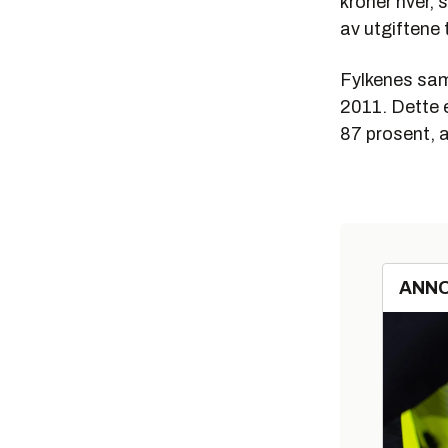
kroner hver,
av utgiftene t
Fylkenes saml
2011. Dette e
87 prosent, a
ANN