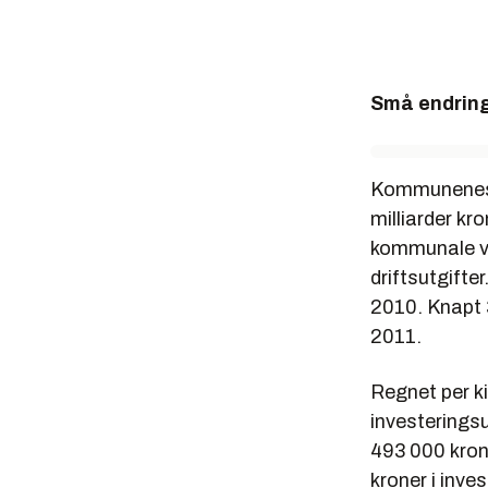
Små endring
Kommunenes s
milliarder kr
kommunale v
driftsutgifter
2010. Knapt 3
2011.
Regnet per k
investeringsu
493 000 kron
kroner i inv