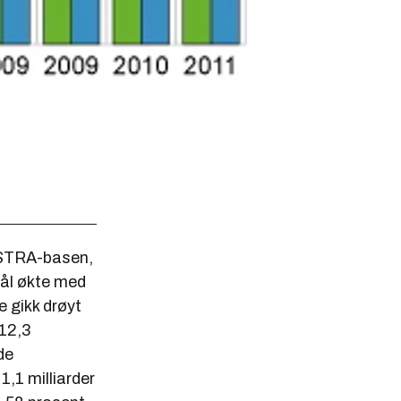
KOSTRA-basen,
mål økte med
e gikk drøyt
 12,3
 de
1,1 milliarder