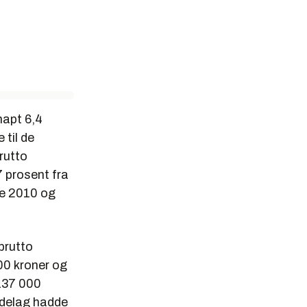
napt 6,4
 til de
rutto
,7 prosent fra
de 2010 og
brutto
00 kroner og
137 000
ndelag hadde