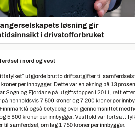
angerselskapets løsning gir
tidsinnsikt i drivstofforbruket
ferdsel i nord og vest
ttsfylket” utgjorde brutto driftsutgifter til samferdsel
kroner per innbygger. Dette var en økning på 13 prosen
ar Sogn og Fjordane på utgiftstoppen i 2011, rett ett
 på henholdsvis 7 500 kroner og 7 200 kroner per innby
Finnmark lå også betydelig over gjennomsnittet med h
og 5 800 kroner per innbygger. Vestfold var fortsatt fy
er til samferdsel, om lag 1 750 kroner per innbygger.