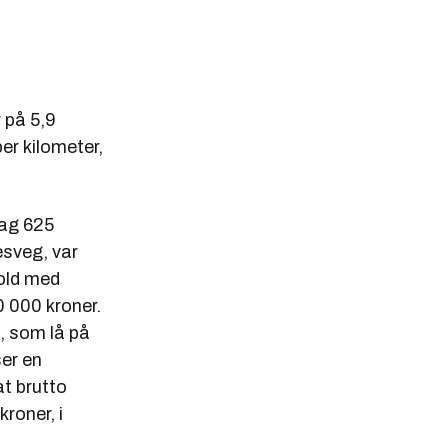
r på 5,9
per kilometer,
lag 625
esveg, var
fold med
 000 kroner.
t, som lå på
ser en
at brutto
kroner, i