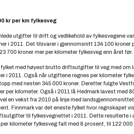
0 kr per km fylkesveg
ede utgifter til drift og vedlikehold av fylkesvegene va
oner i 2011. Det tilsvarer i gjennomsnitt 134 100 kroner 
3 700 kroner mer per kilometer fylkesveg enn året før.
fylket med høyest brutto driftsutgifter til veg med om 
ner i 2011. Også når utgiftene regnes per kilometer fylk
topp med nesten 345 000 kroner. Deretter fulgte Vest
er per kilometer. Også i 2011 lå Hedmark lavest med 80
evel en vekst fra 2010 på linje med landsgjennomsnitte
ent. Finnmark var det eneste fylket hvor regnskapet vi
tsutgifter til fylkesvegnettet i 2011. Dette resulterte i 
r per kilometer fylkesveg falt med 8 prosent, til 122 000 