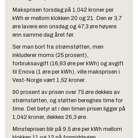
Maksprisen torsdag på 1,042 kroner per
kWh er mellom klokken 20 og 21. Den er 3,7
øre lavere enn onsdag og 47,3 øre høyere
enn samme dag året før.
Ser man bort fra strømstøtten, men
inkluderer moms (25 prosent),
forbruksavgift (16,93 øre per kWh) og avgift
til Enova (1 øre per kWh), ville maksprisen i
Vest-Norge vært 1,52 kroner.
90 prosent av prisen over 75 øre dekkes av
strømstøtten, og støtten beregnes time for
time. Det betyr at i den timen prisen ligger på
1,042 kroner, dekkes 26,3 øre.
Minsteprisen blir på 9,5 øre per kWh mellom
klokken 11 og 12 på formiddagen.