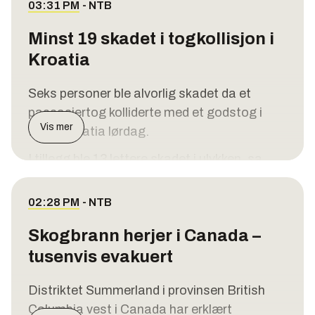
03:31 PM
-
NTB
Minst 19 skadet i togkollisjon i
Kroatia
Seks personer ble alvorlig skadet da et
passasjertog kolliderte med et godstog i
Vis mer
Nord-Kroatia lørdag.
I tillegg ble 13 lettere skadet i ulykken, sa
Kroatias visestatsminister Tomo Medved
som besøkte ulykkesstedet lørdag, ifølge
02:28 PM
-
NTB
flere kroatiske medier, blant dem
Index
og
Skogbrann herjer i Canada –
JutarnjiList
.
tusenvis evakuert
Nødetatene fikk melding om ulykken like
etter klokken 10 lokal tid. Brannvesenet la
Distriktet Summerland i provinsen British
skum under togene for å hindre at drivstoff
Columbia vest i Canada har erklært