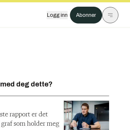
Logg inn
Abonner
 med deg dette?
ste rapport er det
n graf som holder meg