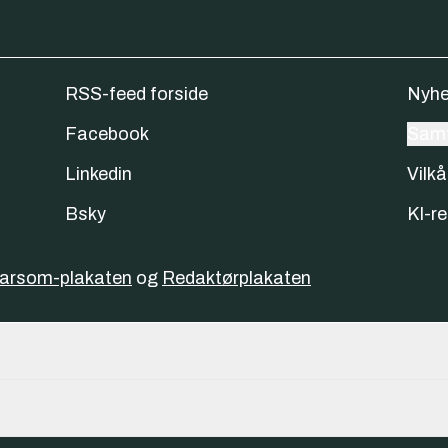
RSS-feed forside
Nyhe
Facebook
Samt
Linkedin
Vilkå
Bsky
KI-re
varsom-plakaten
og
Redaktørplakaten