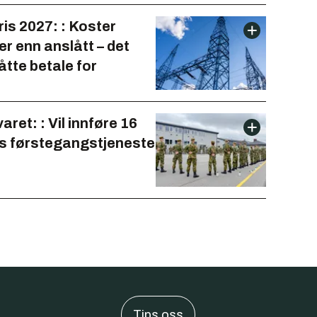
is 2027: : Koster
r enn anslått – det
åtte betale for
aret: : Vil innføre 16
 førstegangstjeneste
Tips oss