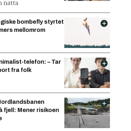
 natta
egiske bombefly styrtet
imers mellomrom
imalist-telefon: – Tar
bort fra folk
Nordlandsbanen
å fjell: Mener risikoen
e