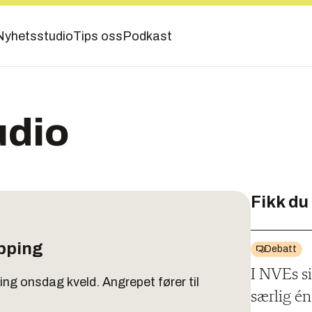
Nyhetsstudio
Tips oss
Podkast
udio
Fikk du
pping
Debatt
I NVEs si
ng onsdag kveld. Angrepet fører til
særlig é