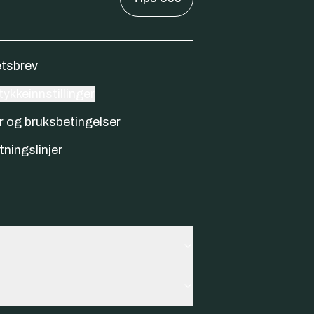
tsbrev
ykkeinnstillinger
r og bruksbetingelser
tningslinjer