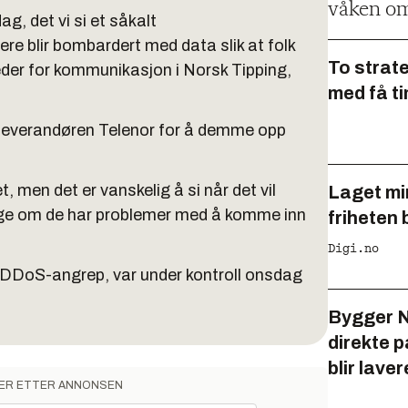
våken om
g, det vi si et såkalt
re blir bombardert med data slik at folk
To strat
 leder for kommunikasjon i Norsk Tipping,
med få t
leverandøren Telenor for å demme opp
 men det er vanskelig å si når det vil
Laget min
dige om de har problemer med å komme inn
friheten 
Digi.no
 DDoS-angrep, var under kontroll onsdag
Bygger 
direkte p
blir laver
ER ETTER ANNONSEN