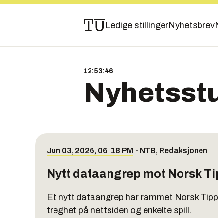
Ledige stillinger
Nyhetsbrev
12:53:47
Nyhetsst
Jun 03, 2026, 06:18 PM
-
NTB
,
Redaksjonen
Nytt dataangrep mot Norsk Ti
Et nytt dataangrep har rammet Norsk Tippi
treghet på nettsiden og enkelte spill.