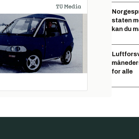
Norgespr
staten me
kan du m
Luftforsv
måneders
for alle