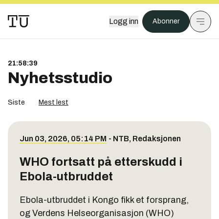
Logg inn
Abonner
21:58:39
Nyhetsstudio
Siste
Mest lest
Jun 03, 2026, 05:14 PM
-
NTB
,
Redaksjonen
WHO fortsatt på etterskudd i
Ebola-utbruddet
Ebola-utbruddet i Kongo fikk et forsprang,
og Verdens Helseorganisasjon (WHO)