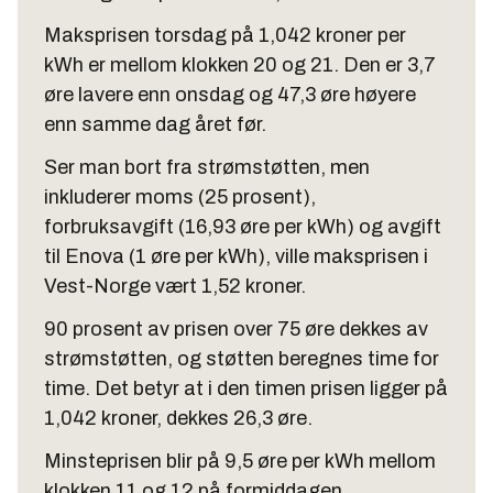
Maksprisen torsdag på 1,042 kroner per
kWh er mellom klokken 20 og 21. Den er 3,7
øre lavere enn onsdag og 47,3 øre høyere
enn samme dag året før.
Ser man bort fra strømstøtten, men
inkluderer moms (25 prosent),
forbruksavgift (16,93 øre per kWh) og avgift
til Enova (1 øre per kWh), ville maksprisen i
Vest-Norge vært 1,52 kroner.
90 prosent av prisen over 75 øre dekkes av
strømstøtten, og støtten beregnes time for
time. Det betyr at i den timen prisen ligger på
1,042 kroner, dekkes 26,3 øre.
Minsteprisen blir på 9,5 øre per kWh mellom
klokken 11 og 12 på formiddagen.