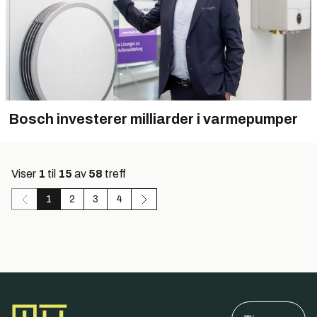
Bosch investerer milliarder i varmepumper
Viser
1
til
15
av
58
treff
1
2
3
4