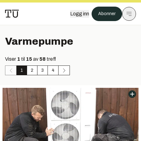
Logg inn
Abonner
Varmepumpe
Viser
1
til
15
av
58
treff
1
2
3
4