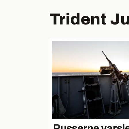
Trident J
Russerne varsl