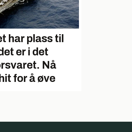
 har plass til
det er i det
orsvaret. Nå
it for å øve