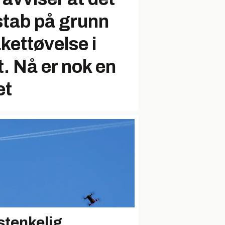
estab på grunn
kettøvelse i
. Nå er nok en
et
stenkelig