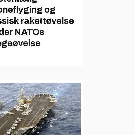
oneflyging og
ssisk rakettøvelse
der NATOs
gaøvelse