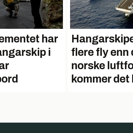
ementet har
Hangarskipet
angarskip i
flere fly enn 
ar
norske luftf
bord
kommer det h