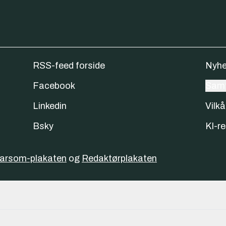
RSS-feed forside
Nyhe
Facebook
Samt
Linkedin
Vilkå
Bsky
KI-re
varsom-plakaten
og
Redaktørplakaten