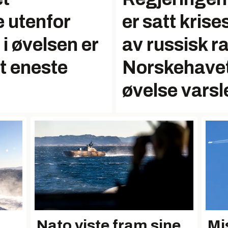
e utenfor
er satt kris
i øvelsen er
av russisk ra
et eneste
Norskehavet
øvelse varsl
Nato viste fram sine
Mi