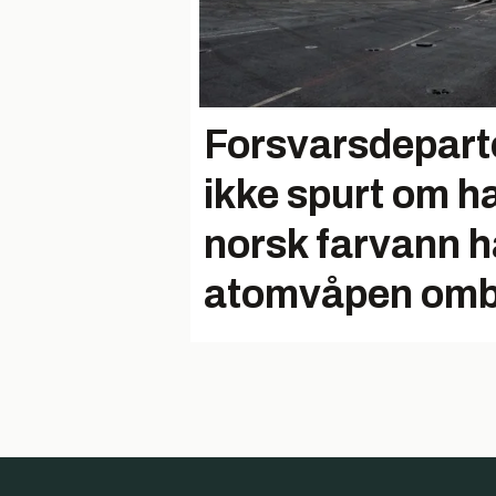
Forsvarsdepart
ikke spurt om h
norsk farvann h
atomvåpen om