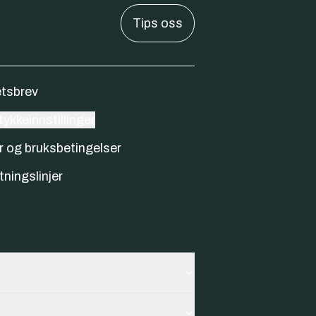
Tips oss
tsbrev
ykkeinnstillinger
r og bruksbetingelser
tningslinjer