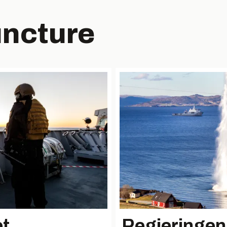
uncture
et
Regjeringen 