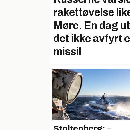
rakettøvelse lik
Møre. En dag ut 
det ikke avfyrt 
missil
Stoltenberg: –