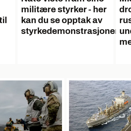
militære styrker - her
dr
il
kan du se opptak av
ru
styrkedemonstrasjonen
un
me