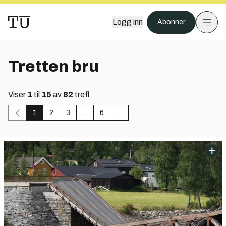
Logg inn
Abonner
Tretten bru
Viser
1
til
15
av
82
treff
1
2
3
...
6