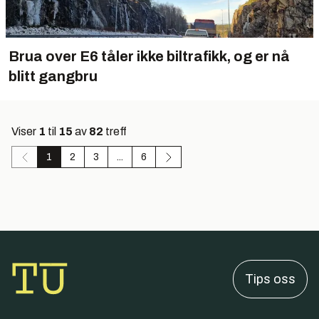
Brua over E6 tåler ikke biltrafikk, og er nå
blitt gangbru
Viser
1
til
15
av
82
treff
1
2
3
...
6
Tips oss