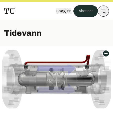
Logg inn
Abonner
Tidevann