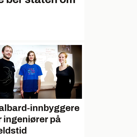
albard-innbyggere
r ingeniører på
eldstid