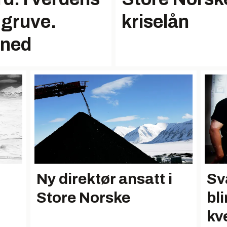
 gruve.
kriselån
 ned
Ny direktør ansatt i
Sv
Store Norske
bli
kv