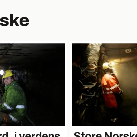
rske
d. i verdens
Store Norsk