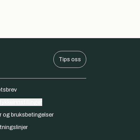
Tips oss
tsbrev
ykkeinnstillinger
r og bruksbetingelser
tningslinjer