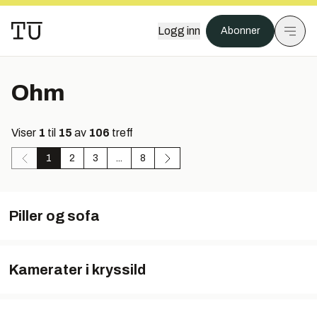
Logg inn
Abonner
Ohm
Viser
1
til
15
av
106
treff
1
2
3
...
8
Piller og sofa
Kamerater i kryssild