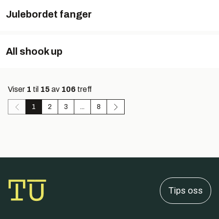
Julebordet fanger
All shook up
Viser
1
til
15
av
106
treff
1
2
3
...
8
Tips oss