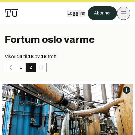
Logg inn
Abonner
Fortum oslo varme
Viser
16
til
18
av
18
treff
1
2