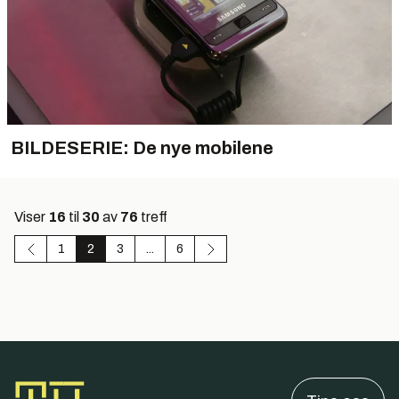
BILDESERIE: De nye mobilene
Viser
16
til
30
av
76
treff
1
2
3
...
6