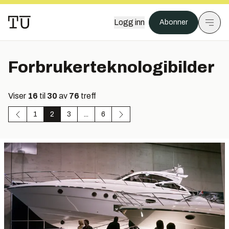
Logg inn
Abonner
Forbrukerteknologibilder
Viser
16
til
30
av
76
treff
1
2
3
...
6