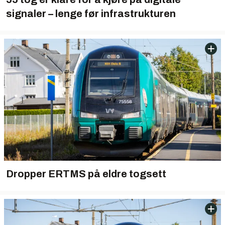
signaler – lenge før infrastrukturen
Dropper ERTMS på eldre togsett