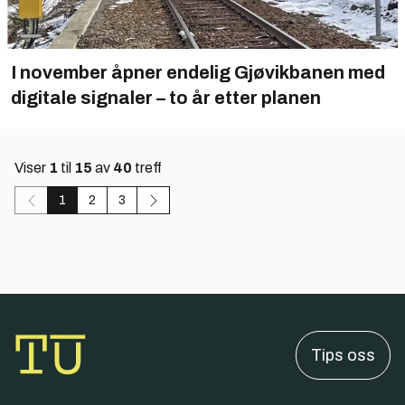
I november åpner endelig Gjøvikbanen med
digitale signaler – to år etter planen
Viser
1
til
15
av
40
treff
1
2
3
Tips oss