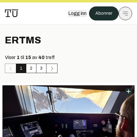
Logg inn
Abonner
ERTMS
Viser
1
til
15
av
40
treff
1
2
3