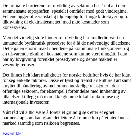
De primære barrierene for utvikling av sektoren består bl.a. i den
sammensatte topografien, spesielt i områder med godt vindregime.
Feltene ligger ofte vanskelig tilgjengelig for tunge kjøretøyer og for
tilknytning til elektrisitetsnettet, med økte kostnader som
konsekvens.
Men det virkelig store hinder for utvikling har imidlertid vært en
utmattende byråkratisk prosedyre for å få de nødvendige tillatelsene.
Dette ga en enorm makt i hendene på kommunale funksjonærer og
en tilsvarende økning i kostnadene som kunne vært unngått. I dag
har ny lovgivning forenklet prosedyrene og denne makten er
vesentlig redusert.
Det finnes helt klart muligheter for norske bedrifter hvis de har klart
for seg enkelte faktorer. Disse er først og fremst av kulturell art samt
knyttet til håndtering av mellommenneskelige relasjoner i den
offentlige sektoren, for eksempel i forbindelse med innhenting av
tillatelser. I tillegg må man ikke glemme lokal konkurranse og
internasjonale investorer.
Vårt råd vil alltid være å foreta et grundig søk etter et egnet
partnerskap som kan gjøre det lettere å komme inn på et utenlandsk
marked samtidig som risikoen begrenses.
Fagartikler