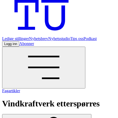
Ledige stillinger
Nyhetsbrev
Nyhetsstudio
Tips oss
Podkast
Abonner
Logg inn
Fagartikler
Vindkraftverk etterspørres