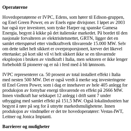
Operatørene
Hovedoperatørene er IVPC, Edens, som hører til Edison-gruppen,
og Enel Green Power, en av Enels egne divisjoner. I løpet av 2003
har også nye investorer, som tyske Harper og spanske Gamesa
Energia, begynt å kikke på det italienske markedet. På bordet til den
nasjonale forvalteren av elektrisitetsnettet, GRTN, ligger det en
samlet etterspørsel etter vindkraftverk tilsvarende 15.000 MW. Selv
om dette tallet helt sikkert er overproporsjonert, krever det likevel
ettertanke; på kort sikt vil vi helt sikkert ikke se en tilsvarende
eksplosjon i bruken av vindkraft i Italia, men sektoren er ikke lenger
forbeholdt få pionerer og er nå i ferd med å bli lønnsom.
IVPC representerer ca. 50 prosent av total installert effekt i Italia
med nesten 500 MW. Det er også verdt å merke seg investeringene
til Enel Green Power, som i dag er innehaver av hele 405 anlegg for
produksjon av fornybar energi tilsvarende en effekt på 2666 MW.
Innen vindkraft har selskapet 12 anlegg i drift samt 7 under
utbygging med samlet effekt på 151,5 MW. Også lokalindustrien har
begynt å røre på seg for å utnytte markedsmulighetene. Innen
produksjon av vindmøller er det tre hovedoperatører: Vestas-IWT,
Leitner og Jonica Impianti.
Barrierer og muligheter