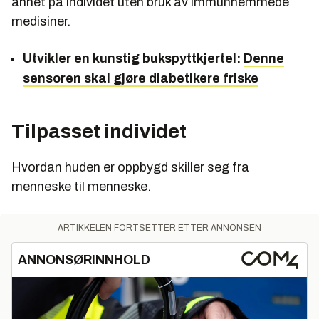
annet på individet uten bruk av immunhemmede
medisiner.
Utvikler en kunstig bukspyttkjertel:
Denne
sensoren skal gjøre diabetikere friske
Tilpasset individet
Hvordan huden er oppbygd skiller seg fra
menneske til menneske.
ARTIKKELEN FORTSETTER ETTER ANNONSEN
ANNONSØRINNHOLD