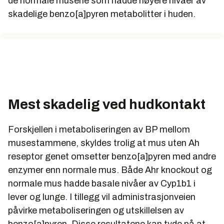
de normale musene som hadde høyere nivåer av
skadelige benzo[a]pyren metabolitter i huden.
Mest skadelig ved hudkontakt
Forskjellen i metaboliseringen av BP mellom
musestammene, skyldes trolig at mus uten Ah
reseptor genet omsetter benzo[a]pyren med andre
enzymer enn normale mus. Både Ahr knockout og
normale mus hadde basale nivåer av Cyp1b1 i
lever og lunge. I tillegg vil administrasjonveien
påvirke metaboliseringen og utskillelsen av
benzo[a]pyren. Disse resultatene kan tyde på at