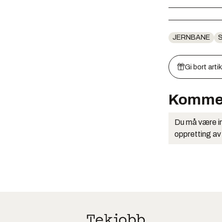
JERNBANE
Gi bort arti
Komme
Du må være in
oppretting av