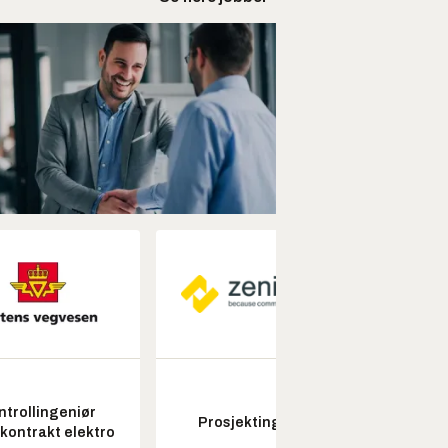
ntrollingeniør
Prosjektingeniør
Seksjon
skontrakt elektro