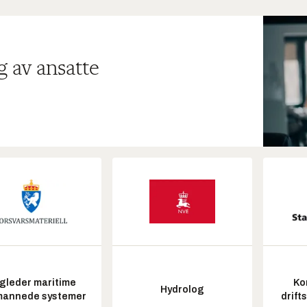
g av ansatte
gleder maritime
Ko
Hydrolog
annede systemer
drift