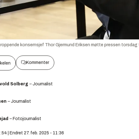
avtroppende konsernsjef Thor Gjermund Eriksen møtte pressen torsdag
Kommenter
kkelen
svold Solberg
– Journalist
sen
– Journalist
ejad
– Fotojournalist
8:54 | Endret 27. feb. 2025 - 11:36