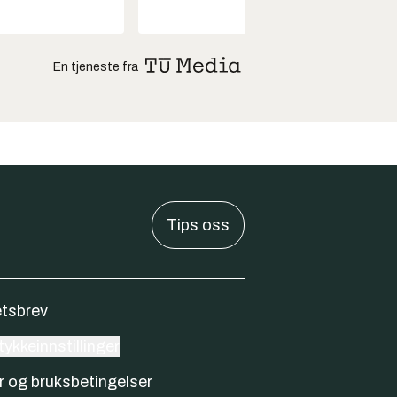
En tjeneste fra
Tips oss
tsbrev
ykkeinnstillinger
r og bruksbetingelser