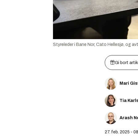
Styreleder i Bane Nor, Cato Hellesjø, og 
Gi bort arti
Mari Gi
Tia Karl
Arash N
27. feb. 2025 - 0