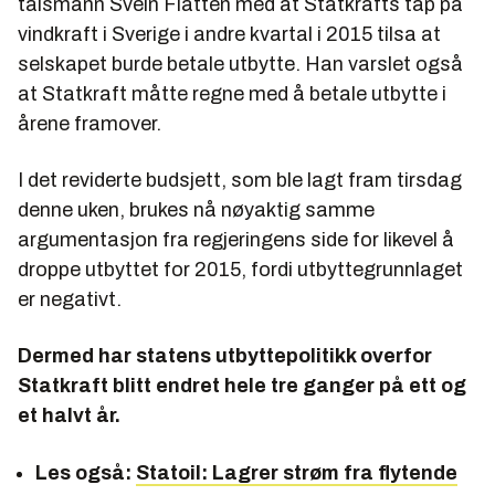
talsmann Svein Flåtten med at Statkrafts tap på
vindkraft i Sverige i andre kvartal i 2015 tilsa at
selskapet burde betale utbytte. Han varslet også
at Statkraft måtte regne med å betale utbytte i
årene framover.
I det reviderte budsjett, som ble lagt fram tirsdag
denne uken, brukes nå nøyaktig samme
argumentasjon fra regjeringens side for likevel å
droppe utbyttet for 2015, fordi utbyttegrunnlaget
er negativt.
Dermed har statens utbyttepolitikk overfor
Statkraft blitt endret hele tre ganger på ett og
et halvt år.
Les også:
Statoil: Lagrer strøm fra flytende