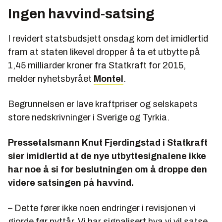
Ingen havvind-satsing
I revidert statsbudsjett onsdag kom det imidlertid
fram at staten likevel dropper å ta et utbytte på
1,45 milliarder kroner fra Statkraft for 2015,
melder nyhetsbyrået
Montel
.
Begrunnelsen er lave kraftpriser og selskapets
store nedskrivninger i Sverige og Tyrkia.
Pressetalsmann Knut Fjerdingstad i Statkraft
sier imidlertid at de nye utbyttesignalene ikke
har noe å si for beslutningen om å droppe den
videre satsingen på havvind.
– Dette fører ikke noen endringer i revisjonen vi
gjorde før nyttår. Vi har signalisert hva vi vil satse