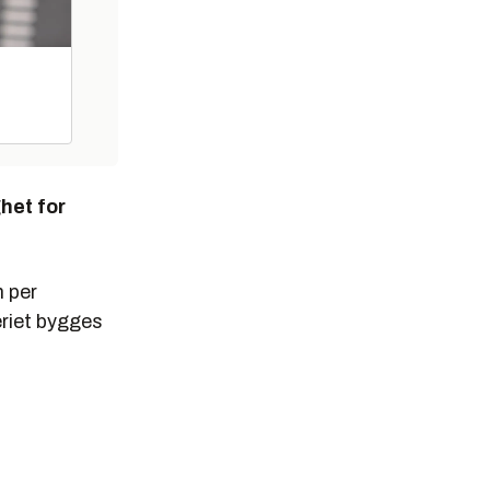
ghet for
n per
eriet bygges