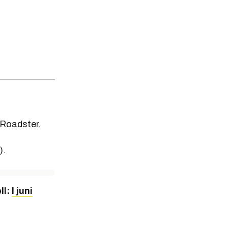
 Roadster.
).
ll:
I juni