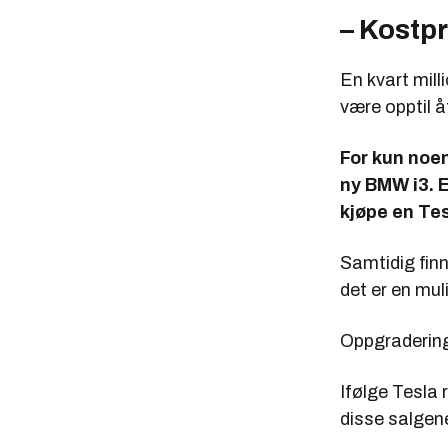
– Kostpr
En kvart mill
være opptil 
For kun noen
ny BMW i3. E
kjøpe en Tes
Samtidig fin
det er en mul
Oppgraderings
Ifølge Tesla 
disse salgen