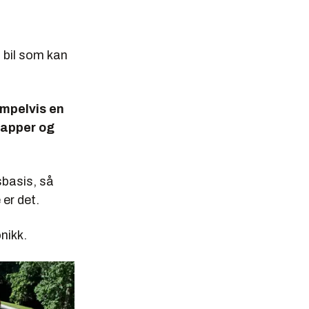
n bil som kan
empelvis en
nlapper og
sbasis, så
 er det.
nikk.