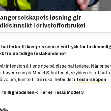
angerselskapets løsning gir
tidsinnsikt i drivstofforbruket
e batterier til kostpris som et «uttrykk for takknemli
ikk fra de tidlige teslakundene».
 vår intensjon å tjene noe på disse batteriene. Når prise
r høyere enn på Model S-batteriet, skyldes det at batt
 volum, kun to til tre i uka, heter det i
Tesla-shopen
.
 «billigmodellen»:
Her er Tesla Model 3
kWh