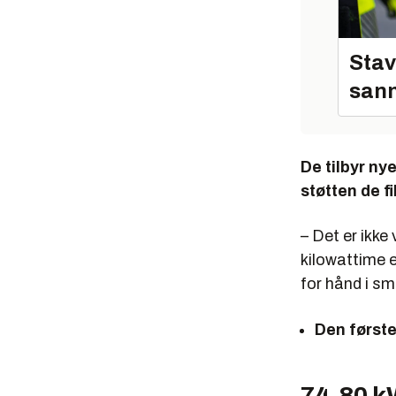
Stav
sann
De tilbyr ny
støtten de f
– Det er ikke
kilowattime e
for hånd i små
Den første
74-80 