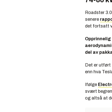
Roadster 3.0
senere
rappo
det fortsatt 
Opprinnelig b
aerodynamis
del av pakka
Det er utfør
enn hva Tesla
Ifølge
Elect
svært begren
og altså at 