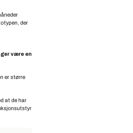
måneder
otypen, der
nger være en
n er større
d at de har
uksjonsutstyr