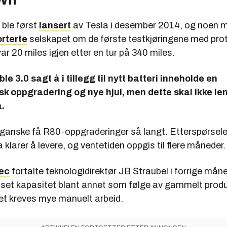
 ble først
lansert
av Tesla i desember 2014, og noen 
rterte
selskapet om de første testkjøringene med prot
var 20 miles igjen etter en tur på 340 miles.
le 3.0 sagt å i tillegg til nytt batteri inneholde en
k oppgradering og nye hjul, men dette skal ikke le
.
t ganske få R80-oppgraderinger så langt. Etterspørsele
 klarer å levere, og ventetiden oppgis til flere måneder.
rec
fortalte teknologidirektør JB Straubel i forrige måne
set kapasitet blant annet som følge av gammelt prod
det kreves mye manuelt arbeid.