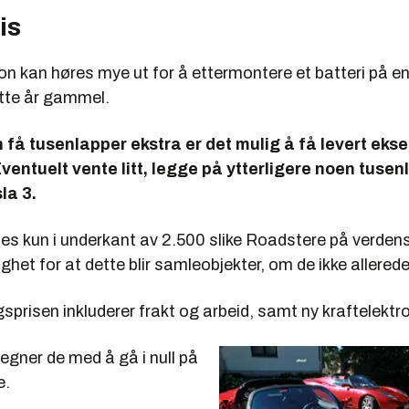
is
ion kan høres mye ut for å ettermontere et batteri på e
åtte år gammel.
 få tusenlapper ekstra er det mulig å få levert eks
ventuelt vente litt, legge på ytterligere noen tuse
la 3.
nes kun i underkant av 2.500 slike Roadstere på verden
ighet for at dette blir samleobjekter, om de ikke allerede
prisen inkluderer frakt og arbeid, samt ny kraftelektro
regner de med å gå i null på
e.