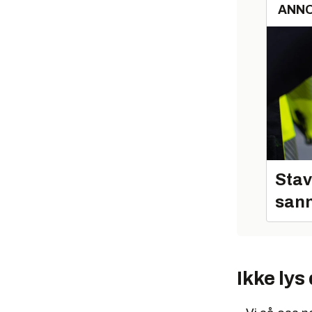
ANN
Stav
sann
Ikke lys