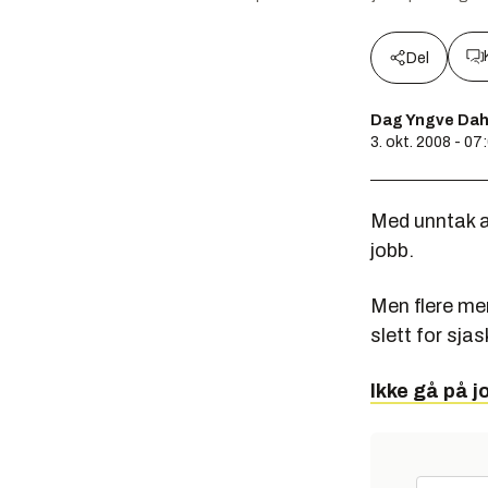
Del
Dag Yngve Dah
3. okt. 2008 - 07
Med unntak av
jobb.
Men flere men
slett for sjas
Ikke gå på j