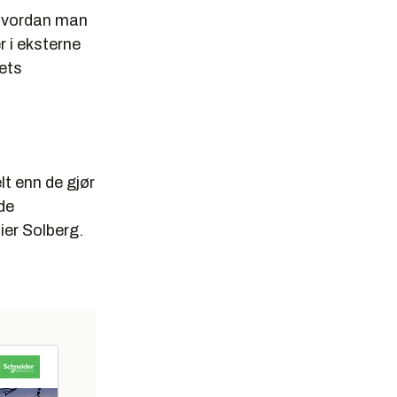
m hvordan man
r i eksterne
pets
t enn de gjør
de
ier Solberg.