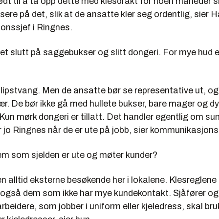
ødt til å ta opp dette med klesdrakt for noen måneder s
sere på det, slik at de ansatte kler seg ordentlig, sier 
nssjef i Ringnes.
t slutt på saggebukser og slitt dongeri. For mye hud er
 slipstvang. Men de ansatte bør se representative ut, o
ær. De bør ikke gå med hullete bukser, bare mager og d
 Kun mørk dongeri er tillatt. Det handler egentlig om su
 jo Ringnes når de er ute på jobb, sier kommunikasjons
m som sjelden er ute og møter kunder?
en alltid eksterne besøkende her i lokalene. Klesreglene 
, også dem som ikke har mye kundekontakt. Sjåfører og
beidere, som jobber i uniform eller kjeledress, skal bru