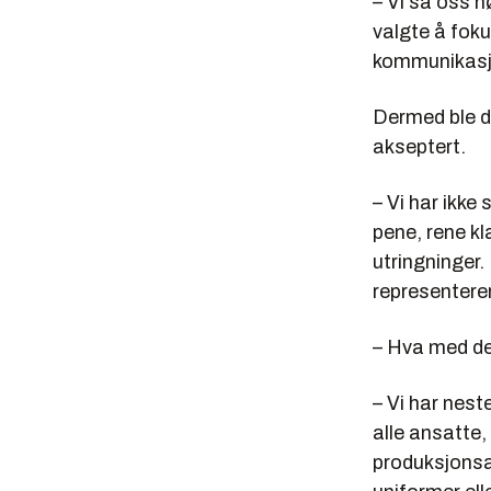
– Vi så oss n
valgte å foku
kommunikasjo
Dermed ble de
akseptert.
– Vi har ikke
pene, rene kl
utringninger.
representerer
– Hva med de
– Vi har nest
alle ansatte
produksjonsar