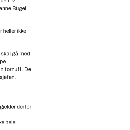
iden. Vi
Hanne Bügel,
 heller ikke
g skal gå med
ype
nn fornuft. De
sjefen.
gjelder derfor
ke hele