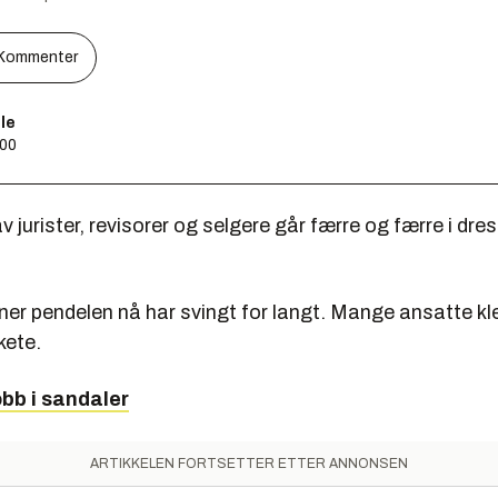
Kommenter
le
:00
 jurister, revisorer og selgere går færre og færre i dre
er pendelen nå har svingt for langt. Mange ansatte kle
kete.
obb i sandaler
ARTIKKELEN FORTSETTER ETTER ANNONSEN