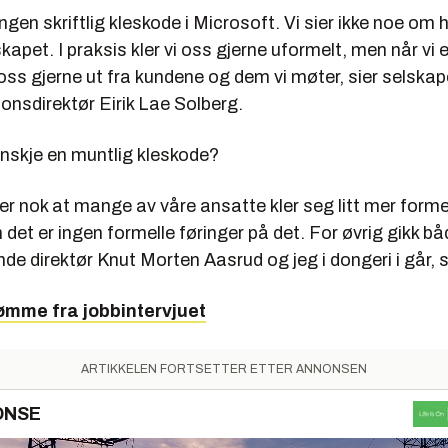
ingen skriftlig kleskode i Microsoft. Vi sier ikke noe o
skapet. I praksis kler vi oss gjerne uformelt, men når vi e
 oss gjerne ut fra kundene og dem vi møter, sier selska
nsdirektør Eirik Lae Solberg.
anskje en muntlig kleskode?
 nok at mange av våre ansatte kler seg litt mer formel
et er ingen formelle føringer på det. For øvrig gikk bå
de direktør Knut Morten Aasrud og jeg i dongeri i går, s
ømme fra jobbintervjuet
ARTIKKELEN FORTSETTER ETTER ANNONSEN
ONSE