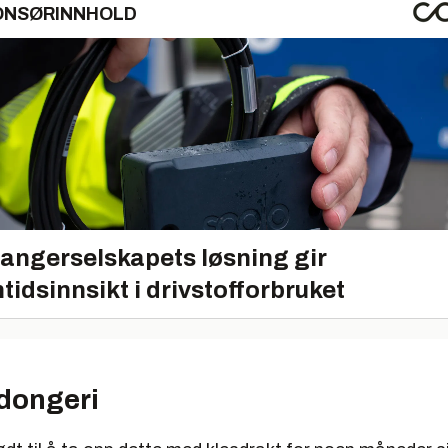
ONSØRINNHOLD
angerselskapets løsning gir
tidsinnsikt i drivstofforbruket
 dongeri