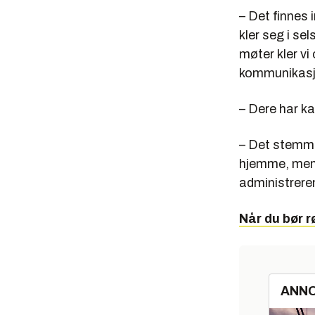
– Det finnes 
kler seg i sel
møter kler vi
kommunikasjo
– Dere har k
– Det stemmer
hjemme, men d
administreren
Når du bør r
ANN