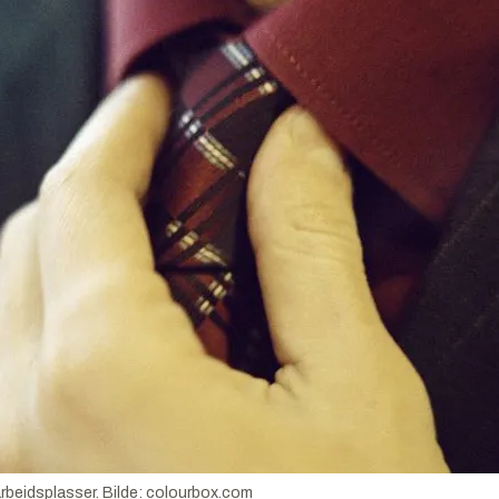
rbeidsplasser.
Bilde:
colourbox.com