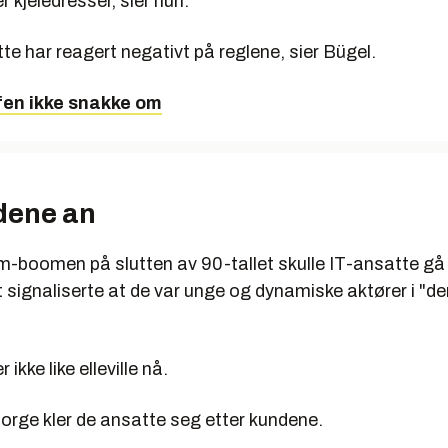
r kjeledresser, sier hun.
te har reagert negativt på reglene, sier Bügel.
efen ikke snakke om
dene an
-boomen på slutten av 90-tallet skulle IT-ansatte gå
 signaliserte at de var unge og dynamiske aktører i "d
 ikke like elleville nå.
orge kler de ansatte seg etter kundene.