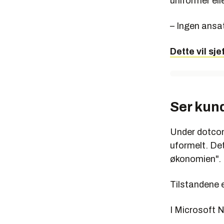
uniformer elle
– Ingen ansat
Dette vil sj
Ser kun
Under dotcom
uformelt. Det
økonomien".
Tilstandene er
I Microsoft N