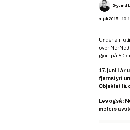
Øyvind L
4. juli 2015 - 10:
Under en rut
over NorNed
gjort på 50 m
17. juni i 
fjernstyrt u
Objektet lå 
Les også:
N
meters avs