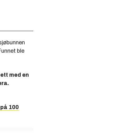
 sjøbunnen
Funnet ble
nett med en
era.
 på 100