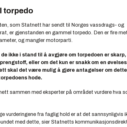
 torpedo
rten, som Statnett har sendt til Norges vassdrags- og
orat, er gjenstanden en gammel torpedo. Den er fire me
iameter, og mangler motorparti.
r de ikke i stand til å avgjøre om torpedoen er skarp,
prengstoff, eller om det kun er snakk om en øvelse
ett skal det være mulig å gjøre antagelser om dett
torpedoens hode.
nett sammen med eksperter på området vurdere hva s
ge vurderingene fra faglig hold er at det sannsynligvis i
rbundet med dette, sier Statnetts kommunikasjonsdirekt