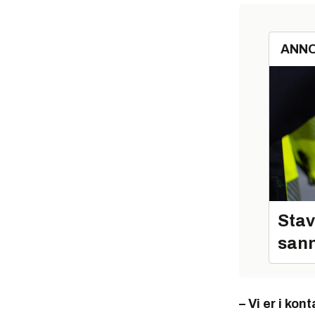
ANN
Stav
sann
– Vi er i ko