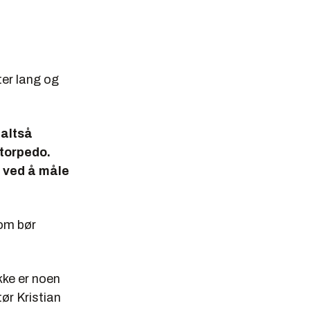
ter lang og
 altså
storpedo.
e ved å måle
om bør
kke er noen
ør Kristian