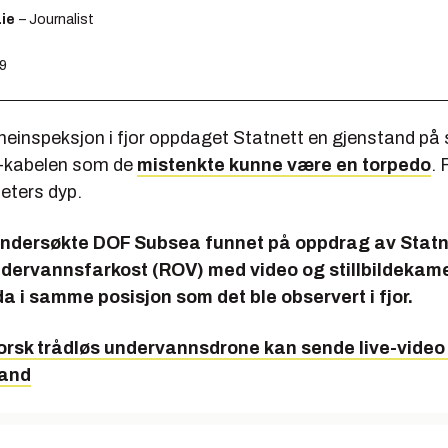
ie
– Journalist
19
ineinspeksjon i fjor oppdaget Statnett en gjenstand på
-kabelen som de
mistenkte kunne være en torpedo
. 
eters dyp.
år undersøkte DOF Subsea funnet på oppdrag av Stat
ndervannsfarkost (ROV) med video og stillbildekam
da i samme posisjon som det ble observert i fjor.
orsk trådløs undervannsdrone kan sende live-video
tand