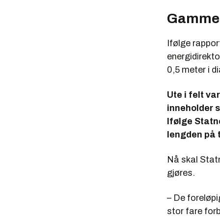
Gammel
Ifølge rappo
energidirekt
0,5 meter i d
Ute i felt va
inneholder s
Ifølge Statn
lengden på 
Nå skal Stat
gjøres.
– De foreløpi
stor fare fo