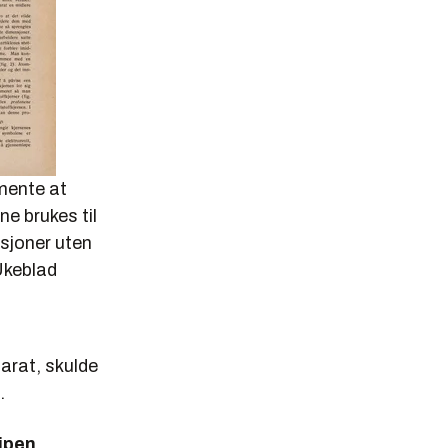
mente at
e brukes til
sjoner uten
Ukeblad
parat, skulde
.
ripen