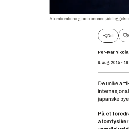
Atombombene gjorde enorme ødeleggelser i
Del
Per-Ivar Nikol
6. aug. 2015 - 19
De unike arti
internasjonal
japanske bye
På et foredr
atomfysiker