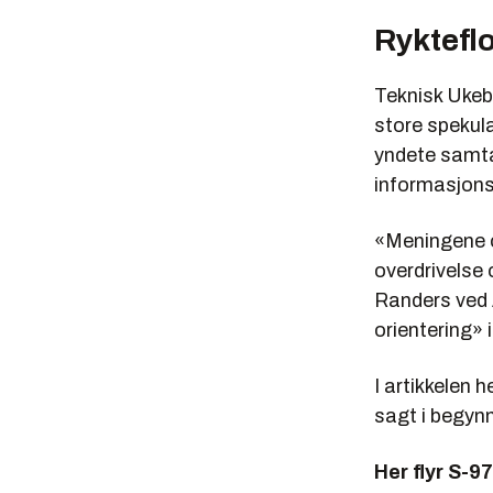
Ryktefl
Teknisk Ukeb
store spekul
yndete samta
informasjons
«Meningene om
overdrivelse
Randers ved 
orientering»
I artikkelen 
sagt i begyn
Her flyr S-9