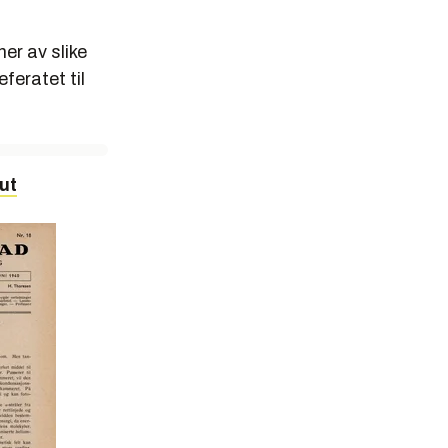
er av slike
feratet til
 ut