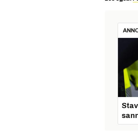
ANN
Stav
sann