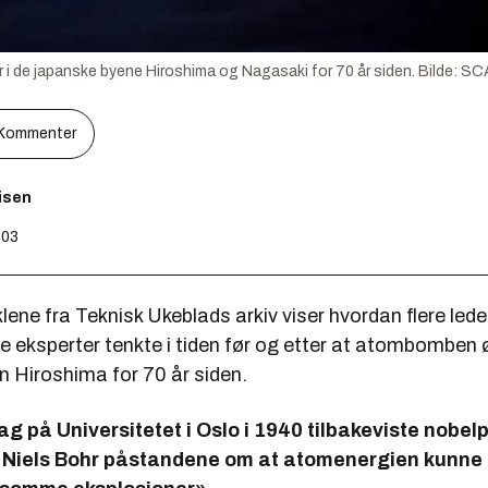
 de japanske byene Hiroshima og Nagasaki for 70 år siden.
Bilde:
SCA
Kommenter
aisen
:03
klene fra Teknisk Ukeblads arkiv viser hvordan flere led
e eksperter tenkte i tiden før og etter at atombomben 
n Hiroshima for 70 år siden.
ag på Universitetet i Oslo i 1940 tilbakeviste nobel
 Niels Bohr påstandene om at atomenergien kunne b