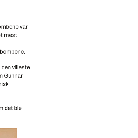
bombene var
et mest
t bombene.
den villeste
in Gunnar
nisk
m det ble