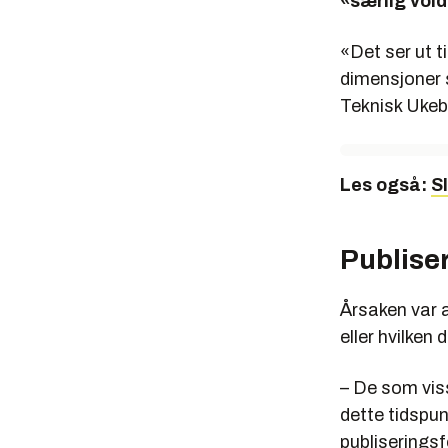
«særlig vol
«Det ser ut t
dimensjoner 
Teknisk Ukeb
Les også:
Sl
Publise
Årsaken var 
eller hvilken 
– De som vis
dette tidspun
publiseringsf