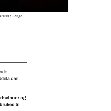
NPIX Sverige
ende
ødela den
prisvinner og
rukes til