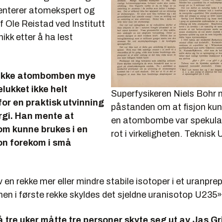
nterer atomekspert og
f Ole Reistad ved Institutt
nikk etter å ha lest
 ikke atombomben mye
lukket ikke helt
Superfysikeren Niels Bohr 
or en praktisk utvinning
påstanden om at fisjon kunn
gi. Han mente at
en atombombe var spekula
om kunne brukes i en
rot i virkeligheten.
Teknisk 
on forekom i små
 en rekke mer eller mindre stabile isotoper i et uranpre
nen i første rekke skyldes det sjeldne uranisotop U235»
å tre uker måtte tre personer skyte seg ut av Jas G