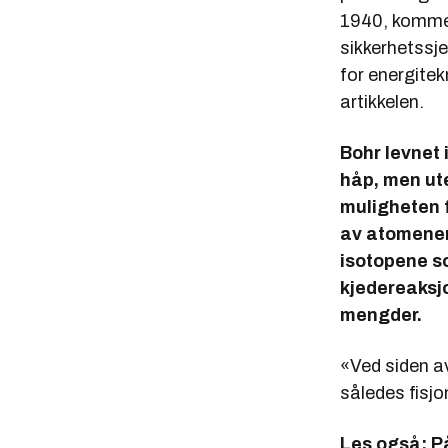
1940, komme
sikkerhetssje
for energitek
artikkelen.
Bohr levnet
håp, men ute
muligheten f
av atomener
isotopene s
kjedereaksj
mengder.
«Ved siden av
således fisjo
Les også:
P