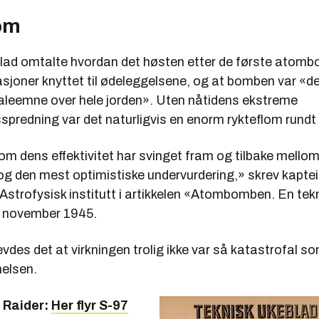
om
lad omtalte hvordan det høsten etter de første atom
asjoner knyttet til ødeleggelsene, og at bomben var «d
leemne over hele jorden». Uten nåtidens ekstreme
spredning var det naturligvis en enorm rykteflom rund
 dens effektivitet har svinget fram og tilbake mellom 
 og den mest optimistiske undervurdering,» skrev kapte
Astrofysisk institutt i artikkelen «Atombomben. En tek
 i november 1945.
hevdes det at virkningen trolig ikke var så katastrofal so
nelsen.
7 Raider:
Her flyr S-97