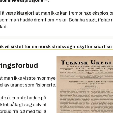
dsomme eksplosjoner».
il å være klargjort at man ikke kan frembringe eksplosjon
som man hadde drømt om,» skal Bohr ha sagt, ifølge re
lad.
ik vil siktet for en norsk stridsvogn-skytter snart se
ringsforbud
at man ikke visste hvor mye
del av uranet som fisjonerte.
ste eller ante hadde på
ktet pålagt seg selv et
orbud fra og med tidlig