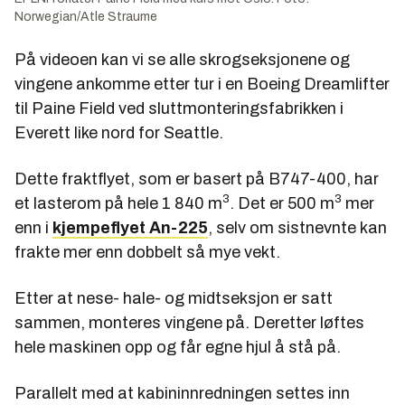
Norwegian/Atle Straume
På videoen kan vi se alle skrogseksjonene og
vingene ankomme etter tur i en Boeing Dreamlifter
til Paine Field ved sluttmonteringsfabrikken i
Everett like nord for Seattle.
Dette fraktflyet, som er basert på B747-400, har
3
3
et lasterom på hele 1 840 m
. Det er 500 m
mer
enn i
kjempeflyet An-225
, selv om sistnevnte kan
frakte mer enn dobbelt så mye vekt.
Etter at nese- hale- og midtseksjon er satt
sammen, monteres vingene på. Deretter løftes
hele maskinen opp og får egne hjul å stå på.
Parallelt med at kabininnredningen settes inn