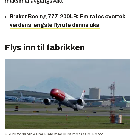
maksimal avgangsvekt.
Bruker Boeing 777-200LR:
Emirates overtok
verdens lengste flyrute denne uka
Flys inn til fabrikken
EI-LNI forlater Paine Field med kurs mot Oslo. Foto: