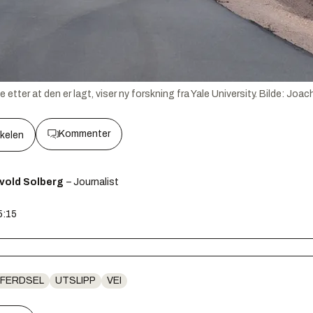
e etter at den er lagt, viser ny forskning fra Yale University.
Bilde:
Joac
Kommenter
kkelen
svold Solberg
– Journalist
5:15
FERDSEL
UTSLIPP
VEI