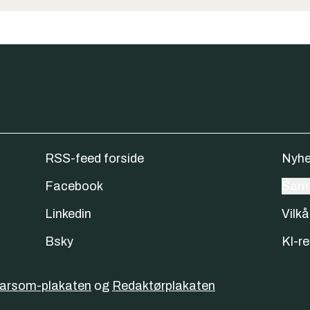
RSS-feed forside
Nyhe
Facebook
Samt
Linkedin
Vilkå
Bsky
KI-re
varsom-plakaten
og
Redaktørplakaten