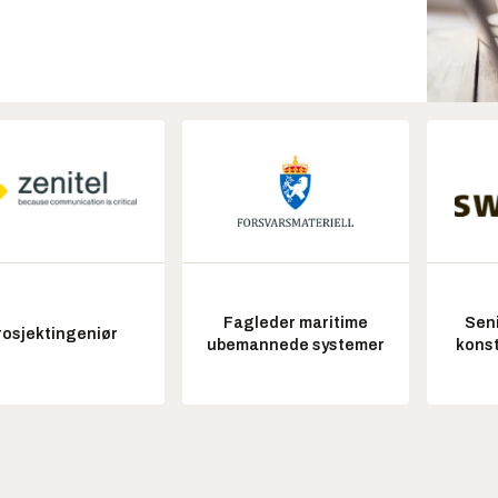
Fagleder maritime
Seni
rosjektingeniør
ubemannede systemer
konst