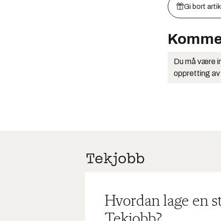
Gi bort arti
Komme
Du må være in
oppretting av
Hvordan lage en s
Tekjobb?