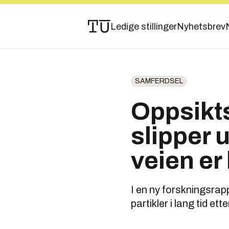
Ledige stillinger
Nyhetsbrev
SAMFERDSEL
Oppsikt
slipper u
veien er
I en ny forskningsrapp
partikler i lang tid ett