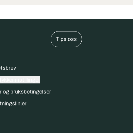
Tips oss
tsbrev
ykkeinnstillinger
r og bruksbetingelser
tningslinjer