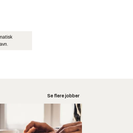
matisk
navn.
Se flere jobber