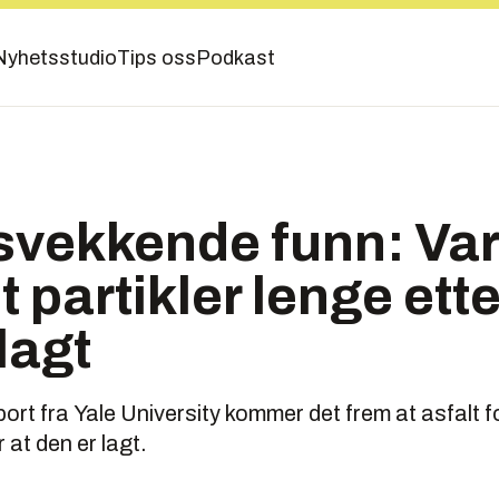
Nyhetsstudio
Tips oss
Podkast
svekkende funn: Var
t partikler lenge ette
 lagt
ort fra Yale University kommer det frem at asfalt fo
er at den er lagt.