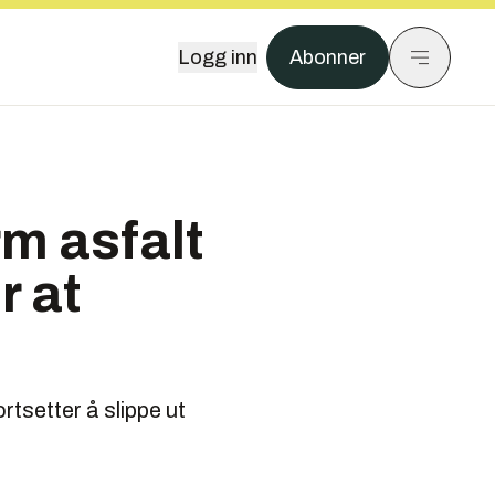
Logg inn
Abonner
m asfalt
r at
rtsetter å slippe ut