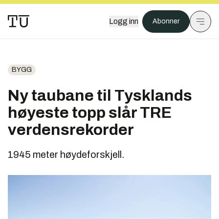
Logg inn
Abonner
BYGG
Ny taubane til Tysklands
høyeste topp slår TRE
verdensrekorder
1945 meter høydeforskjell.