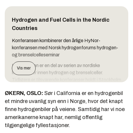
Hydrogen and Fuel Cells in the Nordic
Countries
Konferansen kombinerer den årlige HyNor-
konferansen med Norsk hydrogenforums hydrogen-
og brenselcelleseminar
Konferansen er en del av serien av nordiske
Vis mer
konferanser innen hydrogen og brenselceller.
Tidligere er tilsvarende konferanser holdt i Stockholm
i 2006 og i Reykjavik i 2003
ØKERN, OSLO:
Sør i California er en hydrogenbil
et mindre uvanlig syn enn i Norge, hvor det knapt
finne hydrogenbiler på veiene. Samtidig har vi noe
amerikanerne knapt har, nemlig offentlig
tilgjengelige fyllestasjoner.