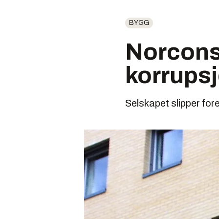
BYGG
Norconsu
korrups
Selskapet slipper for