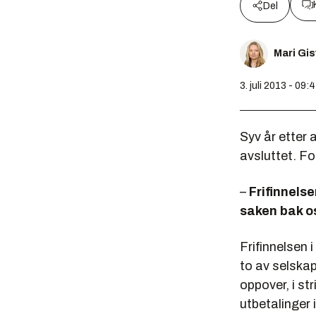
Del
Mari Gi
3. juli 2013 - 09:
Syv år etter 
avsluttet. Fo
–
Frifinnelse
saken bak os
Frifinnelsen 
to av selskap
oppover, i st
utbetalinger 