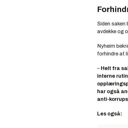
Forhindr
Siden saken b
avdekke og ov
Nyheim bekref
forhindre at 
–
Helt fra sa
interne rutin
opplæringsp
har også an
anti-korrups
Les også: