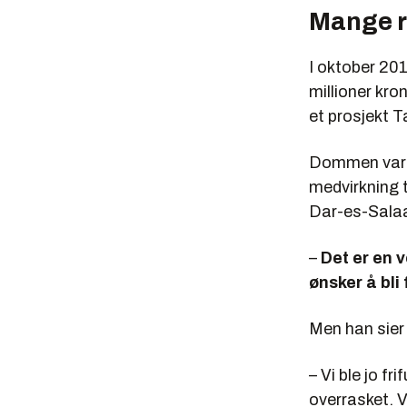
Mange ru
I oktober 201
millioner kron
et prosjekt 
Dommen var b
medvirkning t
Dar-es-Salaa
–
Det er en v
ønsker å bli
Men han sier 
– Vi ble jo fr
overrasket. V