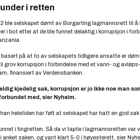
nder i retten
2 ble selskapet dømt av Borgarting lagmannsrett til å b
er i bot etter at de ble funnet delaktig i korrupsjon i fo
Tanzania.
asert på at to av selskapets tidligere ansatte er dømt
il grov korrupsjon i forbindelse med et vann- og avløps-
m, finansiert av Verdensbanken.
eldig kjedelig sak, korrupsjon er jo ikke noe man s
 forbundet med, sier Nyheim.
han heletiden har følt at selskapet har hatt en god sak
ifunnet i tingretten. Så da vi tapte i lagmannsretten var v
i anket saken, og vant klart 5-0 i høyesterett, sier Nyh