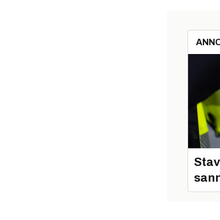
ANN
Stav
sann