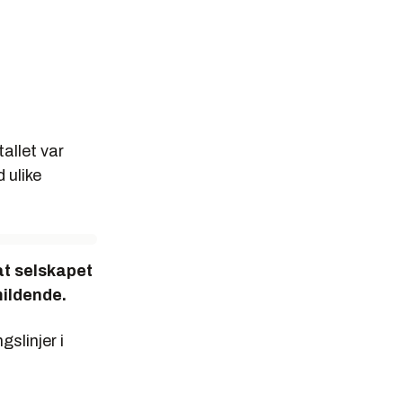
allet var
 ulike
at selskapet
ildende.
gslinjer i