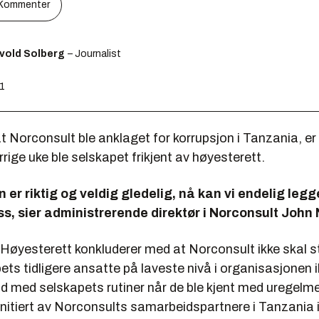
Kommenter
svold Solberg
– Journalist
41
at Norconsult ble anklaget for korrupsjon i Tanzania, e
rrige uke ble selskapet frikjent av høyesterett.
n er riktig og veldig gledelig, nå kan vi endelig leg
s, sier administrerende direktør i Norconsult John
i Høyesterett konkluderer med at Norconsult ikke skal st
ets tidligere ansatte på laveste nivå i organisasjonen i
rid med selskapets rutiner når de ble kjent med uregelm
initiert av Norconsults samarbeidspartnere i Tanzania 