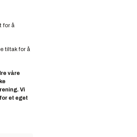
t for å
 tiltak for å
dre våre
ske
ening. Vi
or et eget