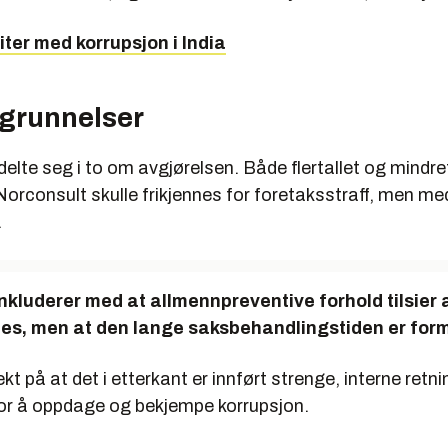
iter med korrupsjon i India
egrunnelser
elte seg i to om avgjørelsen. Både flertallet og mindret
orconsult skulle frikjennes for foretaksstraff, men med
.
onkluderer med at allmennpreventive forhold tilsier 
s, men at den lange saksbehandlingstiden er form
t på at det i etterkant er innført strenge, interne retnin
or å oppdage og bekjempe korrupsjon.