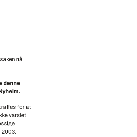
r saken nå
ge denne
 Nyheim.
raffes for at
kke varslet
essige
i 2003.