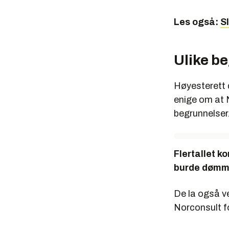
Les også:
Sl
Ulike b
Høyesterett d
enige om at N
begrunnelser
Flertallet k
burde dømme
De la også vek
Norconsult f