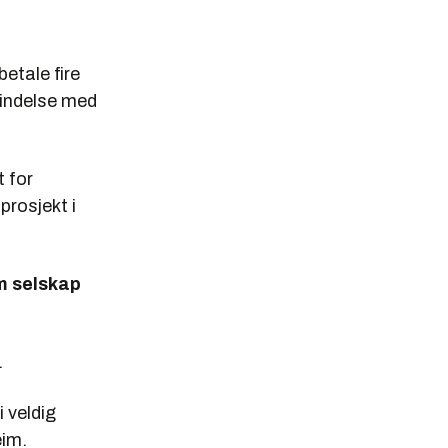
etale fire
rbindelse med
 for
prosjekt i
om selskap
.
i veldig
eim.