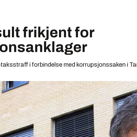
lt frikjent for
jonsanklager
etaksstraff i forbindelse med korrupsjonssaken i T