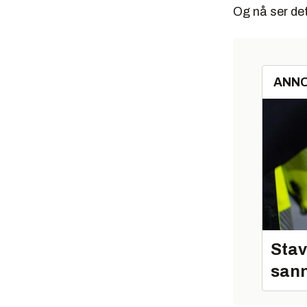
Og nå ser det
ANN
Stav
sann