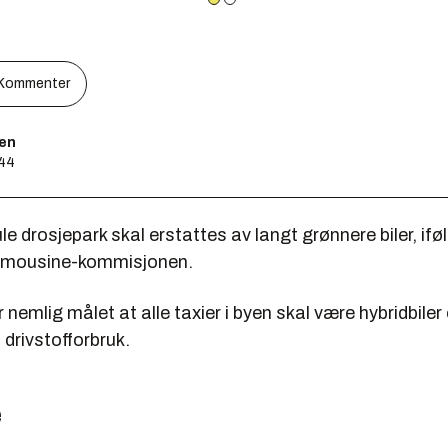
Kommenter
sen
:44
e drosjepark skal erstattes av langt grønnere biler, ifø
 limousine-kommisjonen.
 nemlig målet at alle taxier i byen skal være hybridbiler 
 drivstofforbruk.
e