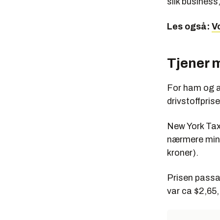
slik business
Les også:
V
Tjener 
For ham og al
drivstoffpris
New York Tax
nærmere mins
kroner).
Prisen passa
var ca $2,65,