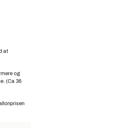
d at
ærmere og
e. (Ca 36
allonprisen