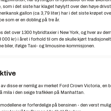
, som i det siste har klaget høylytt over den høye drivst
erikansk gallon (ca 3,79 liter) har i det siste krøpet over
oe som er en dobling på tre år.
es det over 1300 hybridtaxier i New York, og hver av de
000 kr) i året i forhold til om de skulle kjørt tradisjonelt
ne biler, ifølge Taxi- og limousine-kommisjonen.
ektive
av disse er nemlig av merket Ford Crown Victoria, en b
 på mila i den seige trafikken på Manhattan.
modellene er forferdelige på bensinen - den verst mulig