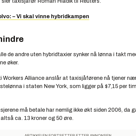
, sier taxisjåfør Roman Hladik til Reuters.
olvo: – Vi skal vinne hybridkampen
mindre
le de andre uten hybridtaxier synker nå lønna i takt me
ene øker.
i Workers Alliance anslår at taxisjåførene nå tjener n
telønna i staten New York, som ligger på $7,15 per tim
sjerene må betale har nemlig ikke økt siden 2006, da g
 altså ca. 13 kroner og 50 øre.
ARTIKKELEN FORTSETTER ETTER ANNONSEN