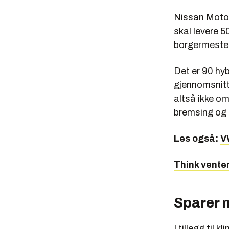
Nissan Motor
skal levere 5
borgermester
Det er 90 hy
gjennomsnittl
altså ikke om
bremsing og d
Les også:
V
Think vente
Sparer 
I tillegg til 