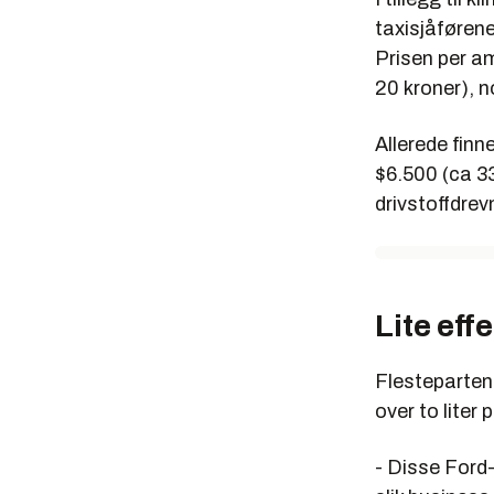
taxisjåførene
Prisen per am
20 kroner), n
Allerede finn
$6.500 (ca 33 
drivstoffdrev
Lite eff
Flesteparten 
over to liter
- Disse Ford-