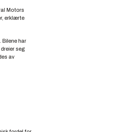
ral Motors
r, erklærte
 Bilene har
 dreier seg
ades av
misk fordel for