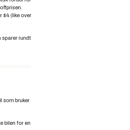
offprisen.
 $4 (like over
m sparer rundt
il som bruker
e bilen for en