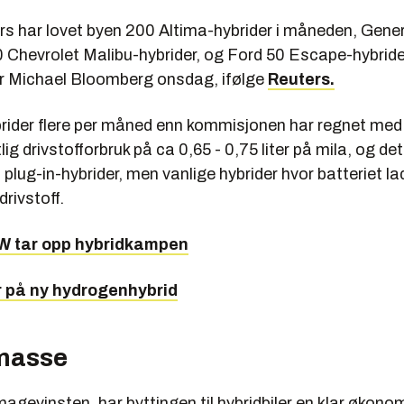
s har lovet byen 200 Altima-hybrider i måneden, Gene
0 Chevrolet Malibu-hybrider, og Ford 50 Escape-hybride
 Michael Bloomberg onsdag, ifølge
Reuters.
brider flere per måned enn kommisjonen har regnet med.
ig drivstofforbruk på ca 0,65 - 0,75 liter på mila, og det
 plug-in-hybrider, men vanlige hybrider hvor batteriet l
rivstoff.
W tar opp hybridkampen
r på ny hydrogenhybrid
masse
klimagevinsten, har byttingen til hybridbiler en klar økono