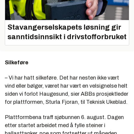
Stavangerselskapets løsning gir
sanntidsinnsikt i drivstofforbruket
Silkeføre
–
Vi har hatt silkeføre. Det har nesten ikke vært
vind eller bølger, været har vært en velsignelse helt
siden vi forlot Haugesund, sier ABBs prosjektleder
for plattformen, Sturla Fjoran, til Teknisk Ukeblad.
Plattformbena traff sjøbunnen 6. august. Dagen
etter startet arbeidet med å fylle steiner i
ballasttanker, noe som fortsetter ut måneden.