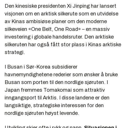
Den kinesiske presidenten Xi Jinping har lansert
visjonen om en arktisk silkerute som en utvidelse
av Kinas ambisiøse planer om den moderne
silkeveien «One Belt, One Road» – en massiv
investering i globale handelsruter. Den arktiske
silkeruten har også fått stor plass i Kinas arktiske
strategi.
I Busan i Sør-Korea subsidierer
havnemyndighetene rederier som ønsker å bruke
Busan som porten til den nordlige sjøruten. I
Japan fremmes Tomakomai som attraktiv
inngangsport til Arktis. I disse landene er den
langsiktige, strategiske interessen for den
nordlige sjøruten høyst levende.
Utvikling skjer ofte i rykk og napp.
Situasjonen i