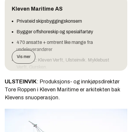
Kleven Maritime AS
Privateid skipsbyggingskonsern
Bygger offshoreskip og spesialfartøy
470 ansatte + omtrent like mange fra
undeleverandører
Vis mer
To verft:
Kleven Verft, Ulsteinvik. Myklebust
Verft, Gursken.
Ordrebok januar 2012: 11 skip. Verdi ca. 4
ULSTEINVIK
: Produksjons- og innkjøpsdirektør
milliarder kroner
Tore Roppen i Kleven Maritime er arkitekten bak
Klevens snuoperasjon.