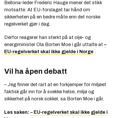
Bellona-leder Frederic Hauge mener det stikk
ta hånd om.
motsatte: At EU-forslaget tar hånd om
Olje- og energiminister Ola Borten Moe sa 14.
sikkerheten på en bedre måte enn det norske
februar at EU-regelverket ikke skal gjelde for norsk
regelverket gjør i dag.
sokkel. Han mener de norske reglene gir god nok
sikkerhet, og refser Hauge for å "gå inn for å
Derfor reagerer han sterkt på at olje- og
svekke helse, miljø og sikkerhet på norsk sokkel".
energiminister Ola Borten Moe i går uttalte at
–
EU-regelverket skal ikke gjelde i Norge
.
Vil ha åpen debatt
– Jeg finner det rart at en forkjemper for miljøet
faktisk går inn for å svekke helse, miljø og
sikkerhet på norsk sokkel
, sa Borten Moe i går.
Les saken:
– EU-regelverket skal ikke gjelde i