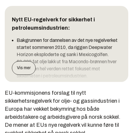
Nytt EU-regelverk for sikkerhet i
petroleumsindustrien:
Bakgrunnen for dannelsen av det nye regelverket
startet sommeren 2010, da riggen Deepwater
Horizon eksploderte og sank i Mexicogolfen.
60.000 fat olje lakk ut fra Macondo-brønnen hver
Vis mer
dag, og en hel verden rettet fokuset mot
sikkerheten i petroleumsindustrien.
Også EU engasjerte seg i debatten, og satte i
EU-kommisjonens forslag til nytt
gang arbeidet med å utforme et nytt HMS-
sikkerhetsregelverk for olje- og gassindustrien i
regelverk for olje- og gassindustrien i Europa.
Europa har vekket bekymring hos både
EU-kommisjonen forsøker å innføre de nye
arbeidstakere og arbeidsgivere på norsk sokkel.
sikkerhetsreglene som en forordning. Det betyr at
De mener at EUs nye regelverk vil kunne føre til
de må innføres i sin helhet i det eksisterende
svekket sikkerhet på norsk sokkel.
lovverket.