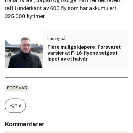
Italia, Israel, Japan og Norge. Hittil er det levert
rett i underkant av 600 fly som har akkumulert
325.000 flytimer.
Les også:
Flere mulige kjøpere: Forsvaret
varsler at F-16-flyene selges i
løpet av et halvår
FORSVAR
Del
Kommentarer