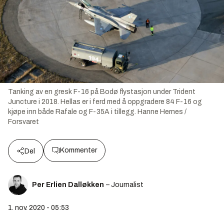
Tanking av en gresk F-16 på Bodø flystasjon under Trident
Juncture i 2018. Hellas er i ferd med å oppgradere 84 F-16 og
kjøpe inn både Rafale og F-35A i tillegg.
Hanne Hernes /
Forsvaret
Kommenter
Del
Per Erlien Dalløkken
– Journalist
1. nov. 2020 - 05:53