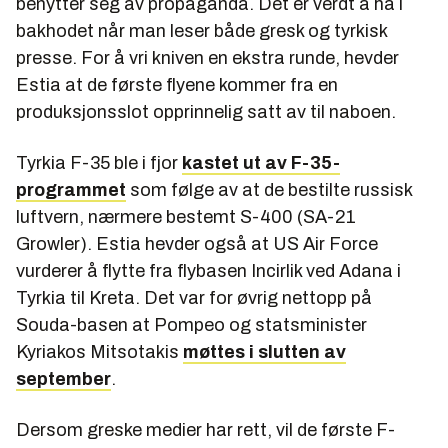
benytter seg av propaganda. Det er verdt å ha i
bakhodet når man leser både gresk og tyrkisk
presse. For å vri kniven en ekstra runde, hevder
Estia at de første flyene kommer fra en
produksjonsslot opprinnelig satt av til naboen.
Tyrkia F-35 ble i fjor
kastet ut av F-35-
programmet
som følge av at de bestilte russisk
luftvern, nærmere bestemt S-400 (SA-21
Growler). Estia hevder også at US Air Force
vurderer å flytte fra flybasen Incirlik ved Adana i
Tyrkia til Kreta. Det var for øvrig nettopp på
Souda-basen at Pompeo og statsminister
Kyriakos Mitsotakis
møttes i slutten av
september
.
Dersom greske medier har rett, vil de første F-