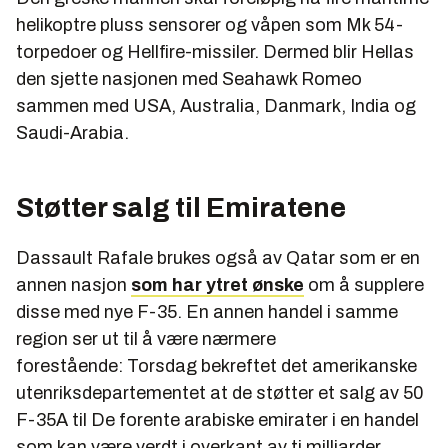
helikoptre pluss sensorer og våpen som Mk 54-
torpedoer og Hellfire-missiler. Dermed blir Hellas
den sjette nasjonen med Seahawk Romeo
sammen med USA, Australia, Danmark, India og
Saudi-Arabia.
Støtter salg til Emiratene
Dassault Rafale brukes også av Qatar som er en
annen nasjon
som har ytret ønske
om å supplere
disse med nye F-35. En annen handel i samme
region ser ut til å være nærmere
forestående: Torsdag bekreftet det amerikanske
utenriksdepartementet at de støtter et salg av 50
F-35A til De forente arabiske emirater i en handel
som kan være verdt i overkant av ti milliarder