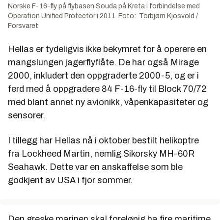
Norske F-16-fly på flybasen Souda på Kreta i forbindelse med
Operation Unified Protector i 2011. Foto: Torbjørn Kjosvold /
Forsvaret
Hellas er tydeligvis ikke bekymret for å operere en
mangslungen jagerflyflåte. De har også Mirage
2000, inkludert den oppgraderte 2000-5, og er i
ferd med å oppgradere 84 F-16-fly til Block 70/72
med blant annet ny avionikk, våpenkapasiteter og
sensorer.
I tillegg har Hellas nå i oktober bestilt helikoptre
fra Lockheed Martin, nemlig Sikorsky MH-60R
Seahawk. Dette var en anskaffelse som ble
godkjent av USA i fjor sommer.
Den greske marinen skal foreløpig ha fire maritime