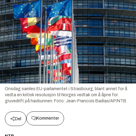
Onsdag samles EU-parlamentet i Strasbourg, blant annet for å
vedta en kritisk resolusjon til Norges vedtak om å åpne for
gruvedrift på havbunnen.
Foto:
Jean-Francois Badias/AP/NTB
Kommenter
Del