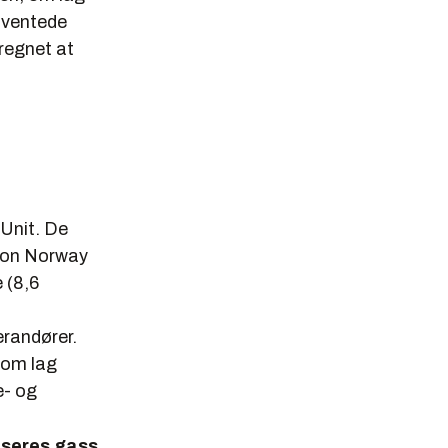
n ventede
regnet at
 Unit. De
tion Norway
 (8,6
erandører.
 om lag
e- og
useres gass