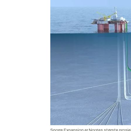
Snorre Expansion er Norges største prosjek