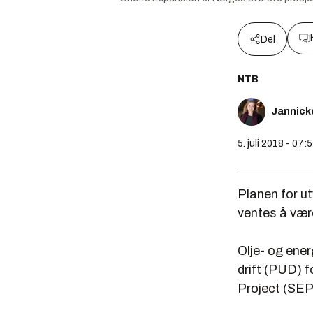
Del
NTB
Jannick
5. juli 2018 - 07:
Planen for ut
ventes å være
Olje- og ene
drift (PUD) f
Project (SEP