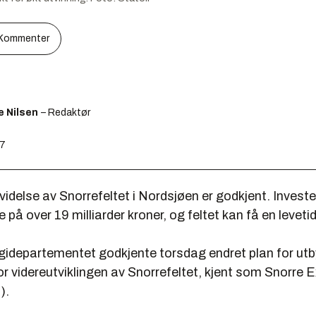
Kommenter
e Nilsen
– Redaktør
57
videlse av Snorrefeltet i Nordsjøen er godkjent. Invest
 på over 19 milliarder kroner, og feltet kan få en levetid
rgidepartementet
godkjente torsdag endret plan for ut
or videreutviklingen av Snorrefeltet, kjent som Snorre
).