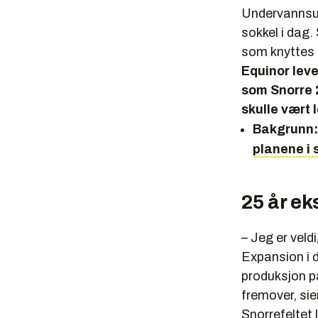
Undervannsut
sokkel i dag
som knyttes 
Equinor lev
som Snorre 2
skulle vært l
Bakgrunn
planene i s
25 år ek
– Jeg er veld
Expansion i d
produksjon på
fremover, sie
Snorrefeltet