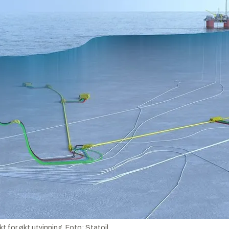
t for økt utvinning.
Foto:
Statoil