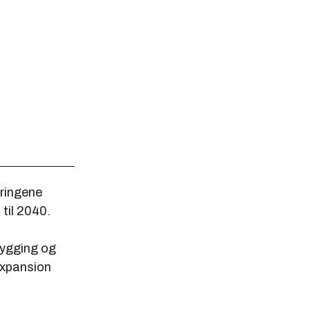
eringene
 til 2040.
bygging og
 Expansion