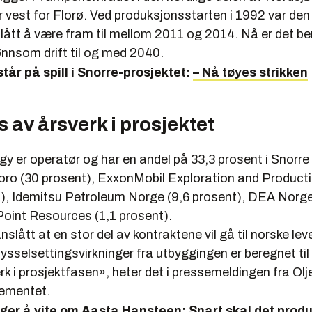
 vest for Florø. Ved produksjonsstarten i 1992 var de
lått å være fram til mellom 2011 og 2014. Nå er det be
 lønnsom drift til og med 2040.
står på spill i Snorre-prosjektet:
– Nå tøyes strikken
 av årsverk i prosjektet
y er operatør og har en andel på 33,3 prosent i Snorre
toro (30 prosent), ExxonMobil Exploration and Produc
t), Idemitsu Petroleum Norge (9,6 prosent), DEA Norge
Point Resources (1,1 prosent).
nslått at en stor del av kontraktene vil gå til norske lev
sselsettingsvirkninger fra utbyggingen er beregnet til
k i prosjektfasen», heter det i pressemeldingen fra Olj
ementet.
nger å vite om Aasta Hansteen:
Snart skal det prod