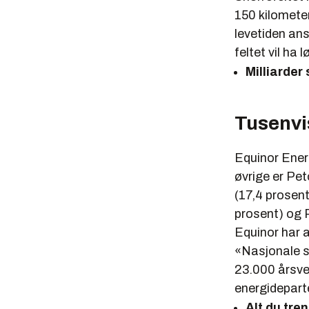
150 kilometer
levetiden ans
feltet vil ha
Milliarder 
Tusenvis
Equinor Energ
øvrige er Pe
(17,4 prosen
prosent) og 
Equinor har a
«Nasjonale sy
23.000 årsver
energidepart
Alt du tre