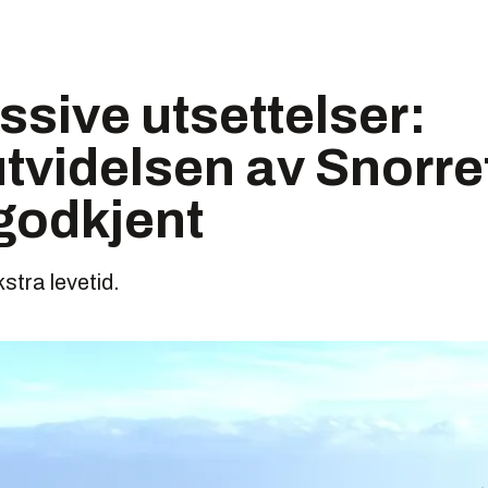
ssive utsettelser:
utvidelsen av Snorref
godkjent
kstra levetid.