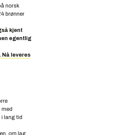
på norsk
24 brønner
gså kjent
anen egentlig
. Nå leveres
orre
år med
i lang tid
øen, om lag