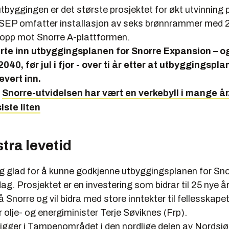
byggingen er det største prosjektet for økt utvinning 
. SEP omfatter installasjon av seks brønnrammer med 
opp mot Snorre A-plattformen.
erte inn utbyggingsplanen for Snorre Expansion – o
040, før jul i fjor - over ti år etter at utbyggingspl
evert inn.
:
Snorre-utvidelsen har vært en verkebyll i mange år
iste liten
stra levetid
ig glad for å kunne godkjenne utbyggingsplanen for Sn
ag. Prosjektet er en investering som bidrar til 25 nye 
 Snorre og vil bidra med store inntekter til fellesskapet 
r olje- og energiminister Terje Søviknes (Frp).
 ligger i Tampenområdet i den nordlige delen av Nordsj