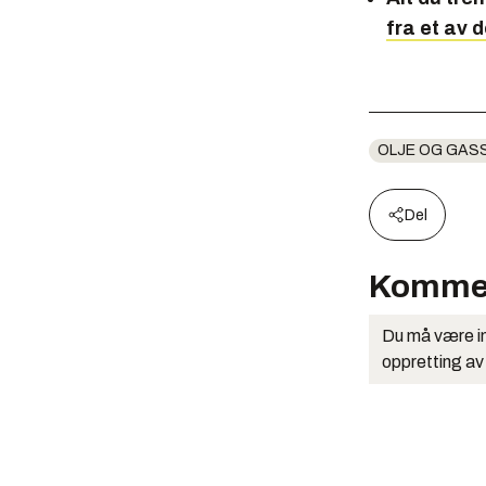
fra et av 
OLJE OG GAS
Del
Komme
Du må være in
oppretting av