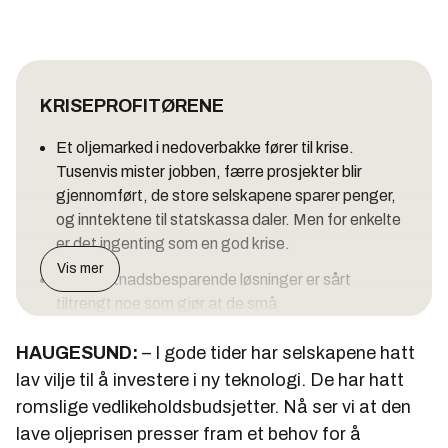
KRISEPROFITØRENE
Et oljemarked i nedoverbakke fører til krise.
Tusenvis mister jobben, færre prosjekter blir
gjennomført, de store selskapene sparer penger,
og inntektene til statskassa daler. Men for enkelte
er det ingenting som en god krise.
Vis mer
Nye kostnadsbesparende løsninger er sårt
tiltrengt noe som gjør at de små
teknologiselskapene kan få innpass hos
HAUGESUND:
oljeselskapene.
– I gode tider har selskapene hatt
lav vilje til å investere i ny teknologi. De har hatt
Samtidig gir krisen oljeselskapene en anledning til
romslige vedlikeholdsbudsjetter. Nå ser vi at den
å utnytte teknologi, innovasjon og menneskelige
lave oljeprisen presser fram et behov for å
ressurser på en mer helhetlig måte.