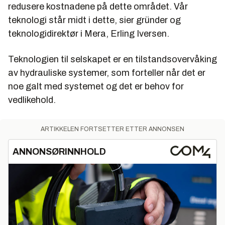
redusere kostnadene på dette området. Vår
I denne artikkelserien får du møte
teknologi står midt i dette, sier gründer og
teknologiselskaper og andre som tjener penger
teknologidirektør i Mera, Erling Iversen.
mens andre taper, og lese om hvordan de lykkes.
I tillegg får du lese om generelle og konkrete
Teknologien til selskapet er en tilstandsovervåking
besparelser oljeselskapene gjør for å bli mer
av hydrauliske systemer, som forteller når det er
kostnadseffektive.
noe galt med systemet og det er behov for
Andre saker i serien:
vedlikehold.
ARTIKKELEN FORTSETTER ETTER ANNONSEN
ANNONSØRINNHOLD