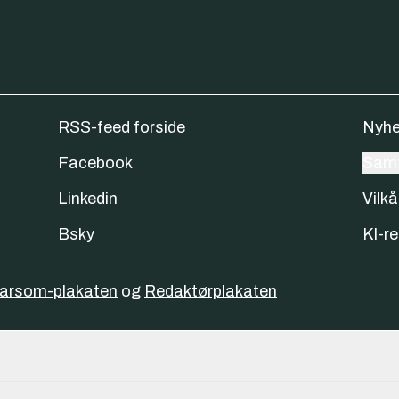
RSS-feed forside
Nyhe
Facebook
Samt
Linkedin
Vilkå
Bsky
KI-re
varsom-plakaten
og
Redaktørplakaten