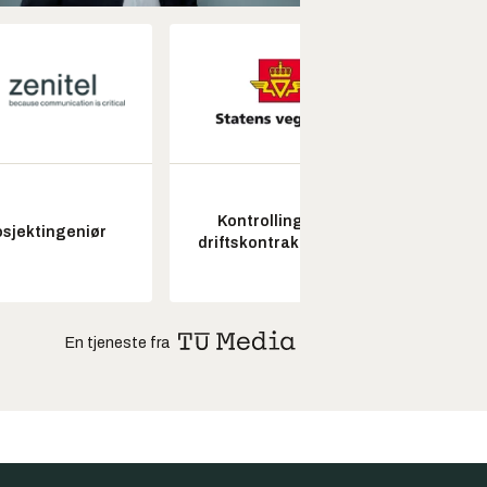
Kontrollingeniør
Fagl
osjektingeniør
driftskontrakt elektro
ubema
En tjeneste fra