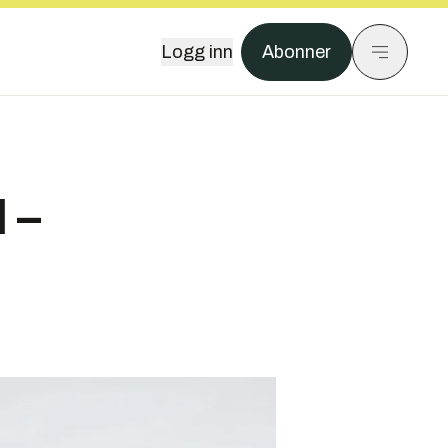
Logg inn
Abonner
 –