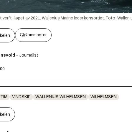
et verft i løpet av 2021. Wallenius Marine leder konsortiet.
Foto:
Walleni
Kommenter
kkelen
ensvold
– Journalist
:00
ITIM
VINDSKIP
WALLENIUS WILHELMSEN
WILHELMSEN
kkelen