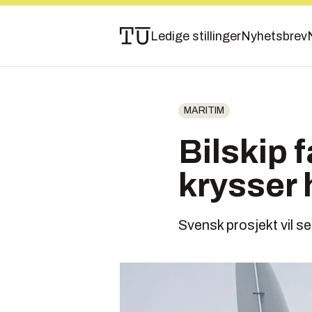
Ledige stillinger
Nyhetsbrev
MARITIM
Bilskip f
krysser 
Svensk prosjekt vil set