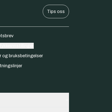
Tips oss
tsbrev
ykkeinnstillinger
r og bruksbetingelser
tningslinjer