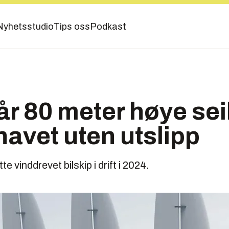
Nyhetsstudio
Tips oss
Podkast
år 80 meter høye seil
havet uten utslipp
te vinddrevet bilskip i drift i 2024.