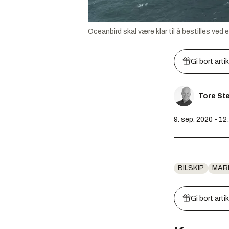
Oceanbird skal være klar til å bestilles ved 
Gi bort arti
Tore St
9. sep. 2020 - 12
BILSKIP
MAR
Gi bort arti