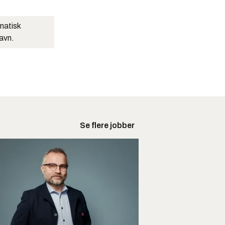
matisk
navn.
Se flere jobber