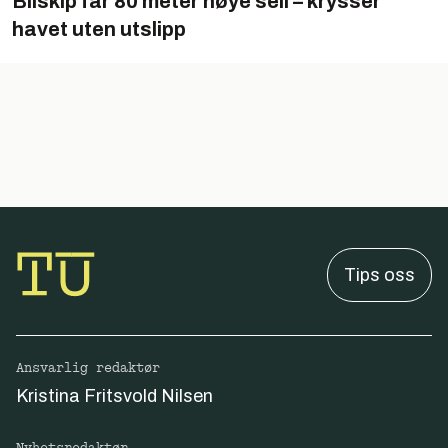
Bilskip får 80 meter høye seil – krysser
havet uten utslipp
Tips oss
Ansvarlig redaktør
Kristina Fritsvold Nilsen