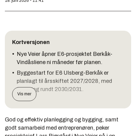
18. juni 2026 - 11:41
Kortversjonen
•
Nye Veier åpner E6-prosjektet Berkåk-
Vindåsliene ni måneder før planen.
•
Byggestart for E6 Ulsberg-Berkåk er
planlagt til årsskiftet 2027/2028, med
fullføring rundt 2030/2031.
Vis mer
God og effektiv planlegging og bygging, samt
godt samarbeid med entreprenøren, peker
prosjektsjef Lars Bjørgård i Nye Veier på i en