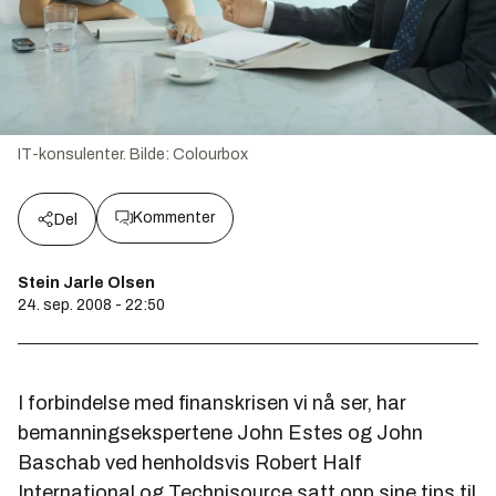
IT-konsulenter.
Bilde:
Colourbox
Kommenter
Del
Stein Jarle Olsen
24. sep. 2008 - 22:50
I forbindelse med finanskrisen vi nå ser, har
bemanningsekspertene John Estes og John
Baschab ved henholdsvis Robert Half
International og Technisource satt opp sine tips til