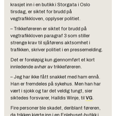
krasjet inn i en butikk i Storgata i Oslo
tirsdag, er siktet for brudd på
vegtrafikkloven, opplyser politiet.
– Trikkeføreren er siktet for brudd på
vegtrafikkloven paragraf 3 som stiller
strenge krav til sjåførens aktsomhet i
trafikken, skriver politiet i en pressemelding.
Det er foreløpig kun gjennomført et kort
innledende avhør av trikkeføreren.
– Jeg har ikke fått snakket med ham ennå.
Han er fremdeles på sykehus. Men han har
vært i sjokk og tar det veldig tungt, sier
siktedes forsvarer, Halldis Winje, til
VG
.
Fire personer ble skadet, deriblant føreren,
da trikken kjørte inn i en Eplehuset-butikk i