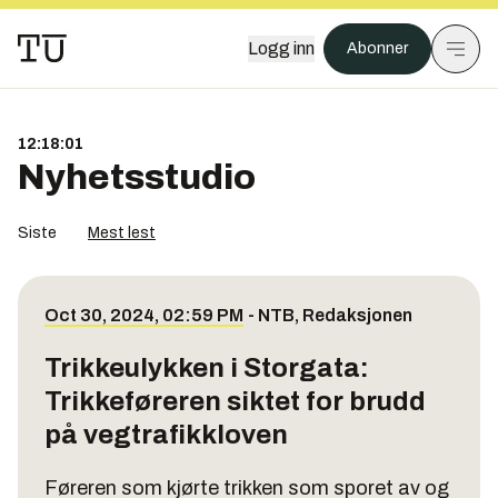
Logg inn
Abonner
12:18:01
Nyhetsstudio
Siste
Mest lest
Oct 30, 2024, 02:59 PM
-
NTB
,
Redaksjonen
Trikkeulykken i Storgata:
Trikkeføreren siktet for brudd
på vegtrafikkloven
Føreren som kjørte trikken som sporet av og