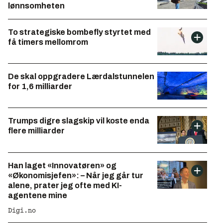
lønnsomheten
To strategiske bombefly styrtet med
få timers mellomrom
De skal oppgradere Lærdalstunnelen
for 1,6 milliarder
Trumps digre slagskip vil koste enda
flere milliarder
Han laget «Innovatøren» og
«Økonomisjefen»: – Når jeg går tur
alene, prater jeg ofte med KI-
agentene mine
Digi.no