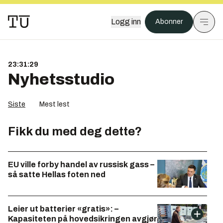
Logg inn
Abonner
23:31:29
Nyhetsstudio
Siste
Mest lest
Fikk du med deg dette?
EU ville forby handel av russisk gass –
så satte Hellas foten ned
Leier ut batterier «gratis»: –
Kapasiteten på hovedsikringen avgjør